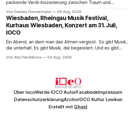
packende Verdi-Inszenierung zwischen Traum und
Wirklichkeit. Verena von Kerssenbrock verbindet
Von Daniela Zimmermann
06 Aug. 2026
psychologische Tiefe mit starken Bildern, getragen von
Wiesbaden, Rheingau Musik Festival,
einem spielfreudigen Ensemble und einer musikalisch
Kurhaus Wiesbaden, Konzert am 31. Juli,
überzeugenden Gesamtleistung.
IOCO
Ein Abend, an dem man das Atmen vergisst. Es gibt Musik,
die unterhält. Es gibt Musik, die begeistert. Und es gibt
Musik, nach der man minutenlang kein Wort sagen kann.
Von Alla Perchikova
04 Aug. 2026
Genau so war der Abend im Kurhaus Wiesbaden, an dem
Johannes Brahms’ Erstes Klavierkonzert d-Moll op. 15 mit
Daniil
Über Ioco
Werde IOCO Autor
Facebook
Impressum
Datenschutzerklärung
Archiv
IOCO Kultur Lexikon
Erstellt mit
Ghost