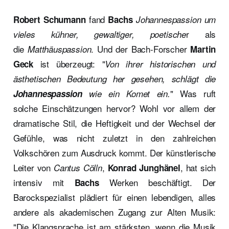
fand
Robert Schumann
Bachs
Johannespassion
um
r als
vieles kühner, gewaltiger, poetische
die
. Und der Bach-Forscher
Matthäuspassion
Martin
ist überzeugt: "
Geck
Von ihrer historischen und
ästhetischen Bedeutung her gesehen, schlägt die
" Was ruft
Johannespassion
wie ein Komet ein.
solche Einschätzungen hervor? Wohl vor allem der
dramatische Stil, die Heftigkeit und der Wechsel der
Gefühle, was nicht zuletzt in den zahlreichen
Volkschören zum Ausdruck kommt. Der künstlerische
Leiter von
,
, hat sich
Cantus Cölln
Konrad Junghänel
intensiv mit
Werken beschäftigt. Der
Bachs
Barockspezialist plädiert für einen lebendigen, alles
andere als akademischen Zugang zur Alten Musik:
"Die Klangsprache ist am stärksten, wenn die Musik