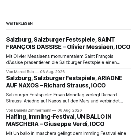
WEITERLESEN
Salzburg, Salzburger Festspiele, SAINT
FRANÇOIS D’ASSISE – Olivier Messiaen, IOCO
Mit Olivier Messiaens monumentalem Saint François
d’Assise präsentieren die Salzburger Festspiele einen
außergewöhnlichen Opernabend. Romeo Castellucci gelingt
Von Marcel Bub
06 Aug. 2026
eine bildgewaltige Inszenierung, Maxime Pascal entfaltet
Salzburg, Salzburger Festspiele, ARIADNE
die komplexe Partitur eindrucksvoll, Philippe Sly berührt als
AUF NAXOS – Richard Strauss, IOCO
Franziskus.
Salzburger Festspiele: Ersan Mondtag verlegt Richard
Strauss' Ariadne auf Naxos auf den Mars und verbindet
Science-Fiction mit Opernklassik. Musikalisch überzeugt die
Von Daniela Zimmermann
06 Aug. 2026
Aufführung mit starken Solisten und den Wiener
Halfing, Immling-Festival, UN BALLO IN
Philharmonikern, szenisch bleibt der zweite Akt jedoch
MASCHERA – Giuseppe Verdi, IOCO
hinter den Erwartungen zurück.
Mit Un ballo in maschera gelingt dem Immling Festival eine