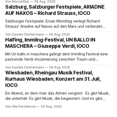
Von Marcel Bub
06 Aug. 2026
eine bildgewaltige Inszenierung, Maxime Pascal entfaltet
Salzburg, Salzburger Festspiele, ARIADNE
die komplexe Partitur eindrucksvoll, Philippe Sly berührt als
AUF NAXOS – Richard Strauss, IOCO
Franziskus.
Salzburger Festspiele: Ersan Mondtag verlegt Richard
Strauss' Ariadne auf Naxos auf den Mars und verbindet
Science-Fiction mit Opernklassik. Musikalisch überzeugt die
Von Daniela Zimmermann
06 Aug. 2026
Aufführung mit starken Solisten und den Wiener
Halfing, Immling-Festival, UN BALLO IN
Philharmonikern, szenisch bleibt der zweite Akt jedoch
MASCHERA – Giuseppe Verdi, IOCO
hinter den Erwartungen zurück.
Mit Un ballo in maschera gelingt dem Immling Festival eine
packende Verdi-Inszenierung zwischen Traum und
Wirklichkeit. Verena von Kerssenbrock verbindet
Von Daniela Zimmermann
06 Aug. 2026
psychologische Tiefe mit starken Bildern, getragen von
Wiesbaden, Rheingau Musik Festival,
einem spielfreudigen Ensemble und einer musikalisch
Kurhaus Wiesbaden, Konzert am 31. Juli,
überzeugenden Gesamtleistung.
IOCO
Ein Abend, an dem man das Atmen vergisst. Es gibt Musik,
die unterhält. Es gibt Musik, die begeistert. Und es gibt
Musik, nach der man minutenlang kein Wort sagen kann.
Von Alla Perchikova
04 Aug. 2026
Genau so war der Abend im Kurhaus Wiesbaden, an dem
Johannes Brahms’ Erstes Klavierkonzert d-Moll op. 15 mit