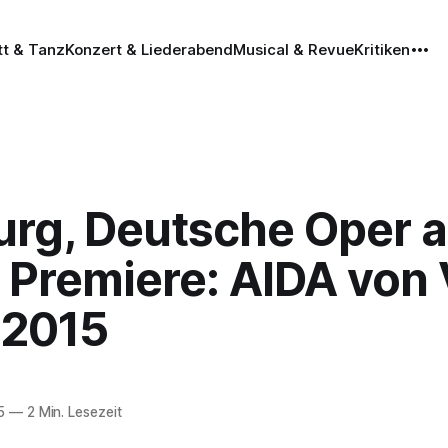
tt & Tanz
Konzert & Liederabend
Musical & Revue
Kritiken
urg, Deutsche Oper 
 Premiere: AIDA von 
.2015
5
—
2 Min. Lesezeit