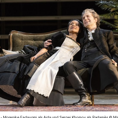
 - Morenike Fadayomi als Aida und Sergej Khomov als Radamès © Ma