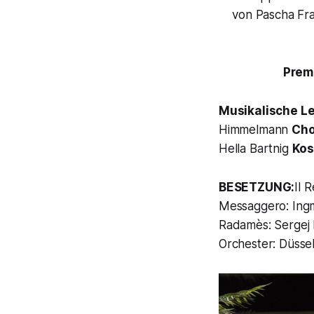
von Pascha Fra
Premi
Musikalische L
Himmelmann
Cho
Hella Bartnig
Ko
BESETZUNG:
Il 
Messaggero: Ing
Radamès: Sergej 
Orchester: Düsse