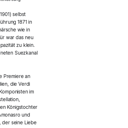
1901) selbst
führung 1871 in
ärsche wie in
ür war das neu
azität zu klein.
fneten Suezkanal
he Premiere an
ien, die Verdi
 Komponisten im
tellation,
en Königstochter
 Amonasro und
 der seine Liebe