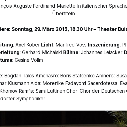
nçois Auguste Ferdinand Mariette In italienischer Sprach
Übertiteln
ere: Sonntag, 29. März 2015, 18.30 Uhr – Theater Du
eitung
: Axel Kober
Licht
: Manfred Voss
Inszenierung
: P
rleitung
: Gerhard Michalski
Bühne
: Johannes Leiacker
D
stüme
: Gesine Völlm
Re: Bogdan Talos Amonasro: Boris Statsenko Amneris: Su
mar Klusmann Aida: Morenike Fadayomi Sacerdotessa: Ev
Khomov Ramfis: Sami Luttinen Chor: Chor der Deutschen
ldorfer Symphoniker