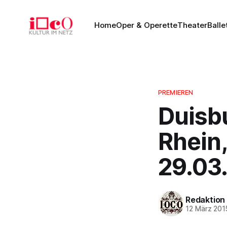
Home
Oper & Operette
Theater
Balle
PREMIEREN
Duisb
Rhein,
29.03
Redaktion
12 März 201