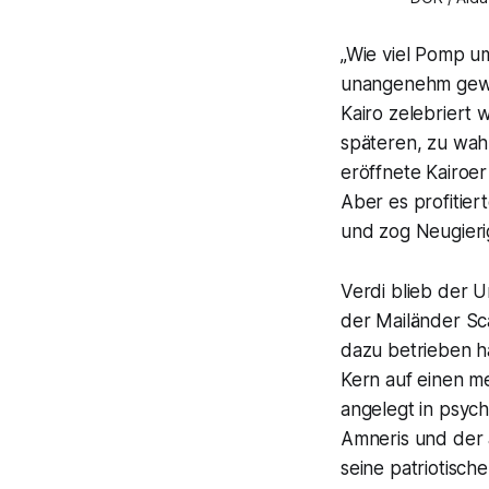
„Wie viel Pomp um 
unangenehm gewe
Kairo zelebriert
späteren, zu wah
eröffnete Kairoer
Aber es profitie
und zog Neugierig
Verdi blieb der U
der Mailänder Sca
dazu betrieben ha
Kern auf einen me
angelegt in psyc
Amneris und der 
seine patriotisch