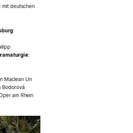
e mit deutschen
isburg
hilipp
ramaturgie
:
san Maclean Un
a Bodorová
 Oper am Rhein