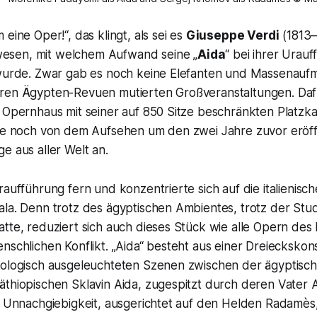
eine Oper!“, das klingt, als sei es
Giuseppe Verdi
(1813–
sen, mit welchem Aufwand seine „
Aida
“ bei ihrer Urauf
 wurde. Zwar gab es noch keine Elefanten und Massenaufm
ren Ägypten-Revuen mutierten Großveranstaltungen. Daf
 Opernhaus mit seiner auf 850 Sitze beschränkten Platzkap
rte noch von dem Aufsehen um den zwei Jahre zuvor eröf
e aus aller Welt an.
raufführung fern und konzentrierte sich auf die italienisc
la. Denn trotz des ägyptischen Ambientes, trotz der Stud
tte, reduziert sich auch dieses Stück wie alle Opern des
nschlichen Konflikt. „Aida“ besteht aus einer Dreieckskons
hologisch ausgeleuchteten Szenen zwischen der ägyptisch
äthiopischen Sklavin Aida, zugespitzt durch deren Vater
e Unnachgiebigkeit, ausgerichtet auf den Helden Radamès,