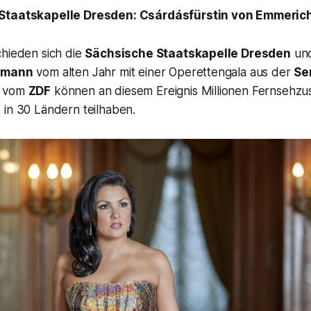
 Staatskapelle Dresden:
Csárdásfürstin
von Emmeric
chieden sich die
Sächsische Staatskapelle Dresden
und
lemann
vom alten Jahr mit einer Operettengala aus der
Se
g vom
ZDF
können an diesem Ereignis Millionen Fernsehzu
in 30 Ländern teilhaben.