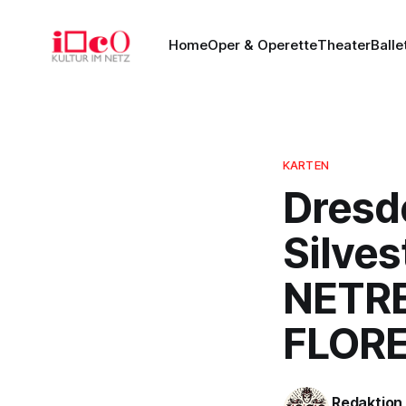
Home
Oper & Operette
Theater
Balle
KARTEN
Dresd
Silve
NETRE
FLORE
Redaktion