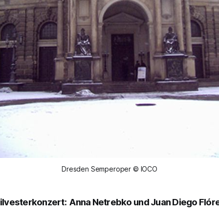
Dresden Semperoper © IOCO
ilvesterkonzert: Anna Netrebko und Juan Diego Flór