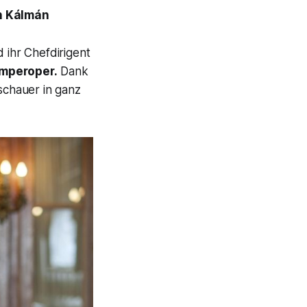
h Kálmán
 ihr Chefdirigent
mperoper.
Dank
schauer in ganz