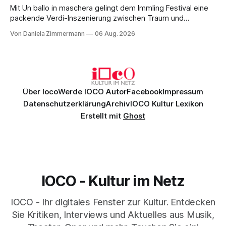
Mit Un ballo in maschera gelingt dem Immling Festival eine
packende Verdi-Inszenierung zwischen Traum und
Wirklichkeit. Verena von Kerssenbrock verbindet
Von Daniela Zimmermann
06 Aug. 2026
psychologische Tiefe mit starken Bildern, getragen von
einem spielfreudigen Ensemble und einer musikalisch
überzeugenden Gesamtleistung.
Über Ioco
Werde IOCO Autor
Facebook
Impressum
Datenschutzerklärung
Archiv
IOCO Kultur Lexikon
Erstellt mit
Ghost
IOCO - Kultur im Netz
IOCO - Ihr digitales Fenster zur Kultur. Entdecken
Sie Kritiken, Interviews und Aktuelles aus Musik,