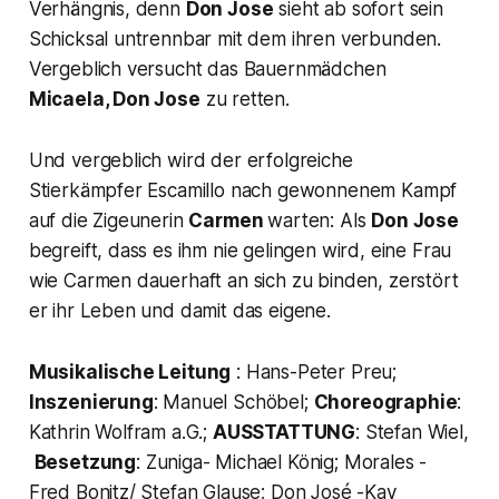
Verhängnis, denn
Don Jose
sieht ab sofort sein
Schicksal untrennbar mit dem ihren verbunden.
Vergeblich versucht das Bauernmädchen
Micaela, Don Jose
zu retten.
Und vergeblich wird der erfolgreiche
Stierkämpfer Escamillo nach gewonnenem Kampf
auf die Zigeunerin
Carmen
warten: Als
Don Jose
begreift, dass es ihm nie gelingen wird, eine Frau
wie Carmen dauerhaft an sich zu binden, zerstört
er ihr Leben und damit das eigene.
Musikalische Leitung
: Hans-Peter Preu;
Inszenierung
: Manuel Schöbel;
Choreographie
:
Kathrin Wolfram a.G.;
AUSSTATTUNG
: Stefan Wiel,
Besetzung
: Zuniga- Michael König; Morales -
Fred Bonitz/ Stefan Glause; Don José -Kay