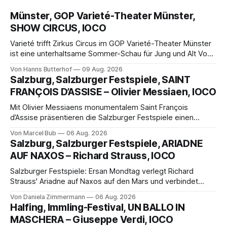
Münster, GOP Varieté-Theater Münster,
SHOW CIRCUS, IOCO
Varieté trifft Zirkus Circus im GOP Varieté-Theater Münster
ist eine unterhaltsame Sommer-Schau für Jung und Alt Von
Hanns Butterhof Wenn sich im GOP Varieté-Theater
Von Hanns Butterhof
09 Aug. 2026
Münster der Vorhang zur neuen Show Circus hebt, erkundet
Salzburg, Salzburger Festspiele, SAINT
wohl auch eine junge Frau, wie es ist, wenn der Zirkus ins
FRANÇOIS D’ASSISE – Olivier Messiaen, IOCO
Varieté kommt.
Mit Olivier Messiaens monumentalem Saint François
d’Assise präsentieren die Salzburger Festspiele einen
außergewöhnlichen Opernabend. Romeo Castellucci gelingt
Von Marcel Bub
06 Aug. 2026
eine bildgewaltige Inszenierung, Maxime Pascal entfaltet
Salzburg, Salzburger Festspiele, ARIADNE
die komplexe Partitur eindrucksvoll, Philippe Sly berührt als
AUF NAXOS – Richard Strauss, IOCO
Franziskus.
Salzburger Festspiele: Ersan Mondtag verlegt Richard
Strauss' Ariadne auf Naxos auf den Mars und verbindet
Science-Fiction mit Opernklassik. Musikalisch überzeugt die
Von Daniela Zimmermann
06 Aug. 2026
Aufführung mit starken Solisten und den Wiener
Halfing, Immling-Festival, UN BALLO IN
Philharmonikern, szenisch bleibt der zweite Akt jedoch
MASCHERA – Giuseppe Verdi, IOCO
hinter den Erwartungen zurück.