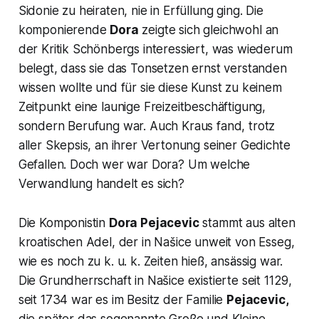
Sidonie zu heiraten, nie in Erfüllung ging. Die
komponierende
Dora
zeigte sich gleichwohl an
der Kritik Schönbergs interessiert, was wiederum
belegt, dass sie das Tonsetzen ernst verstanden
wissen wollte und für sie diese Kunst zu keinem
Zeitpunkt eine launige Freizeitbeschäftigung,
sondern Berufung war. Auch Kraus fand, trotz
aller Skepsis, an ihrer Vertonung seiner Gedichte
Gefallen. Doch wer war Dora? Um welche
Verwandlung
handelt es sich?
Die Komponistin
Dora Pejacevic
stammt aus alten
kroatischen Adel, der in Našice unweit von Esseg,
wie es noch zu k. u. k. Zeiten hieß, ansässig war.
Die Grundherrschaft in Našice existierte seit 1129,
seit 1734 war es im Besitz der Familie
Pejacevic,
die später das sogenannte Große und Kleine