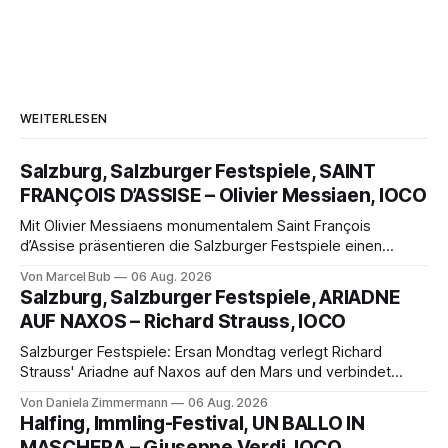
WEITERLESEN
Salzburg, Salzburger Festspiele, SAINT
FRANÇOIS D’ASSISE – Olivier Messiaen, IOCO
Mit Olivier Messiaens monumentalem Saint François
d’Assise präsentieren die Salzburger Festspiele einen
außergewöhnlichen Opernabend. Romeo Castellucci gelingt
Von Marcel Bub
06 Aug. 2026
eine bildgewaltige Inszenierung, Maxime Pascal entfaltet
Salzburg, Salzburger Festspiele, ARIADNE
die komplexe Partitur eindrucksvoll, Philippe Sly berührt als
AUF NAXOS – Richard Strauss, IOCO
Franziskus.
Salzburger Festspiele: Ersan Mondtag verlegt Richard
Strauss' Ariadne auf Naxos auf den Mars und verbindet
Science-Fiction mit Opernklassik. Musikalisch überzeugt die
Von Daniela Zimmermann
06 Aug. 2026
Aufführung mit starken Solisten und den Wiener
Halfing, Immling-Festival, UN BALLO IN
Philharmonikern, szenisch bleibt der zweite Akt jedoch
MASCHERA – Giuseppe Verdi, IOCO