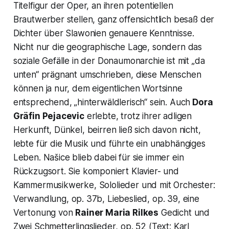
Titelfigur der Oper, an ihren potentiellen
Brautwerber stellen, ganz offensichtlich besaß der
Dichter über Slawonien genauere Kenntnisse.
Nicht nur die geographische Lage, sondern das
soziale Gefälle in der Donaumonarchie ist mit „da
unten“ prägnant umschrieben, diese Menschen
können ja nur, dem eigentlichen Wortsinne
entsprechend, „hinterwäldlerisch“ sein. Auch
Dora
Gräfin Pejacevic
erlebte, trotz ihrer adligen
Herkunft, Dünkel, beirren ließ sich davon nicht,
lebte für die Musik und führte ein unabhängiges
Leben. Našice blieb dabei für sie immer ein
Rückzugsort. Sie komponiert Klavier- und
Kammermusikwerke, Sololieder und mit Orchester:
Verwandlung
, op. 37b,
Liebeslied
, op. 39, eine
Vertonung von
Rainer Maria Rilkes
Gedicht und
Zwei Schmetterlingslieder
, op. 52 (Text: Karl