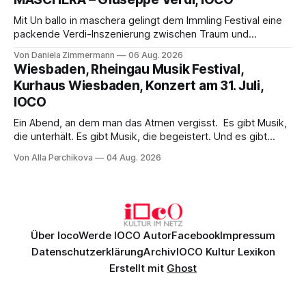
hinter den Erwartungen zurück.
Mit Un ballo in maschera gelingt dem Immling Festival eine
packende Verdi-Inszenierung zwischen Traum und
Wirklichkeit. Verena von Kerssenbrock verbindet
Von Daniela Zimmermann
06 Aug. 2026
psychologische Tiefe mit starken Bildern, getragen von
Wiesbaden, Rheingau Musik Festival,
einem spielfreudigen Ensemble und einer musikalisch
Kurhaus Wiesbaden, Konzert am 31. Juli,
überzeugenden Gesamtleistung.
IOCO
Ein Abend, an dem man das Atmen vergisst. Es gibt Musik,
die unterhält. Es gibt Musik, die begeistert. Und es gibt
Musik, nach der man minutenlang kein Wort sagen kann.
Von Alla Perchikova
04 Aug. 2026
Genau so war der Abend im Kurhaus Wiesbaden, an dem
Johannes Brahms’ Erstes Klavierkonzert d-Moll op. 15 mit
Daniil
Über Ioco
Werde IOCO Autor
Facebook
Impressum
Datenschutzerklärung
Archiv
IOCO Kultur Lexikon
Erstellt mit
Ghost