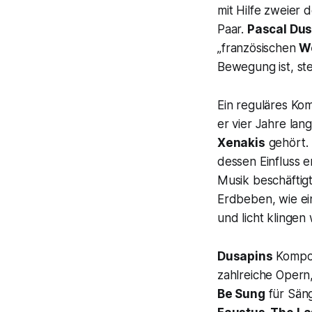
mit Hilfe zweier
Paar.
Pascal Dus
„
französischen
W
Bewegung ist, st
Ein reguläres Kom
er vier Jahre la
Xenakis
gehört. 
dessen Einfluss 
Musik beschäftig
Erdbeben, wie ei
und licht klingen
Dusapins
Kompos
zahlreiche Opern
Be Sung
für Sän