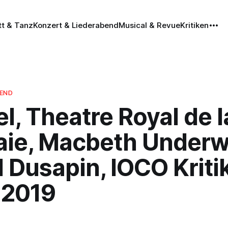
tt & Tanz
Konzert & Liederabend
Musical & Revue
Kritiken
BEND
l, Theatre Royal de l
ie, Macbeth Underwo
 Dusapin, IOCO Kritik
.2019