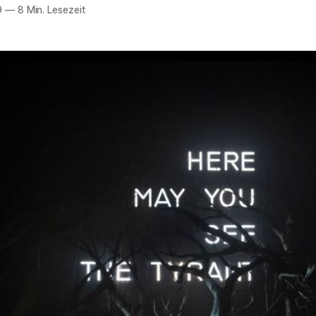
9
—
8 Min. Lesezeit