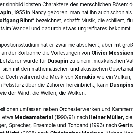
 der sinnbildlichsten Charaktere des menschlichen Bösen:
apin,
1955 in Nancy geboren, man hat ihn auch schon als
olfgang Rihm“
bezeichnet, schafft Musik, die schillert, flu
ets im Wandel und dadurch etwas ungreifbares bekommt.
positionsstudium hat er zwar nie absolviert, aber mit gro
ng an der Sorbonne die Vorlesungen von
Olivier Messiae
Letzterer wurde für
Dusapin
zu einem „
musikalischen Vat
er sich mit den mathematischen und akustischen Gesetzmä
te. Doch während die Musik von
Xenakis
wie ein Vulkan, 
n Felssturz über die Zuhörer hereinbricht, kann
Dusapin
 wie der Wind, die Wellen, die Wolken.
itionen umfassen neben Orchesterwerken und Kammerm
, etwa
Medeamaterial
(1990/91) nach
Heiner Müller,
die
ger, Sprecher, Ensemble und Tonband (1993) nach
Gertr