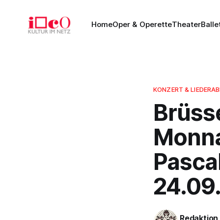
Home
Oper & Operette
Theater
Balle
KONZERT & LIEDERA
Brüsse
Monna
Pascal
24.09
Redaktion