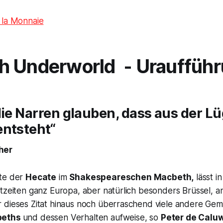
 la Monnaie
h Underworld
- Urauffüh
die Narren glauben, dass aus der Lü
entsteht“
her
rte der
Hecate
im
Shakespeareschen
Macbeth,
lässt i
itzeiten ganz Europa, aber natürlich besonders Brüssel, 
 dieses Zitat hinaus noch überraschend viele andere Gem
eths
und dessen Verhalten aufweise, so
Peter de Calu