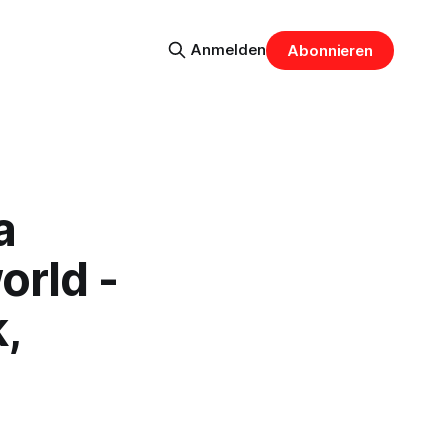
Anmelden
Abonnieren
a
rld -
,