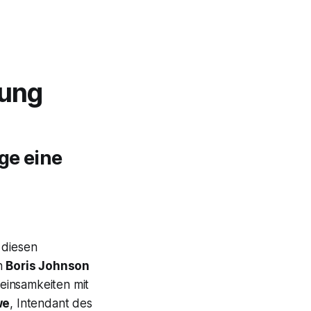
rung
ge eine
n diesen
an
Boris Johnson
einsamkeiten mit
we
, Intendant des