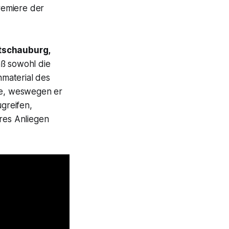
remiere der
tschauburg,
aß sowohl die
material des
lle, weswegen er
greifen,
eres Anliegen