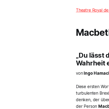
Theatre Royal de
Macbet
„Du lässt 
Wahrheit 
von
Ingo Hamac
Diese ersten Wo
turbulenten Brex
denken, der über
der Person
Macb