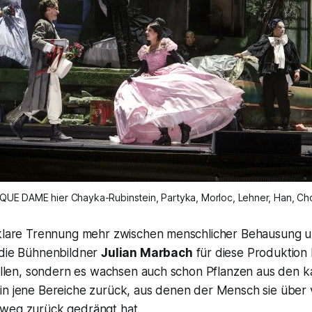
QUE DAME hier Chayka-Rubinstein, Partyka, Morloc, Lehner, Han, C
 klare Trennung mehr zwischen menschlicher Behausung 
 die Bühnenbildner
Julian Marbach
für diese Produktion 
fallen, sondern es wachsen auch schon Pflanzen aus den k
in jene Bereiche zurück, aus denen der Mensch sie über v
weg zurück gedrängt hat.