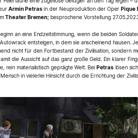
 Feierlaune eine zügellose Geldgier an den Tag legen – da
seur
Armin Petras
in der Neuproduktion der Oper
Pique
m
Theater Bremen;
besprochene Vorstellung 27.05.202
Beginn an eine Endzeitstimmung, wenn die beiden Soldat
Autowrack entsteigen, in dem sie anscheinend hausen. Je
end nicht für den Fortbestand der Zivilisation, sondern m
amit die Aussicht auf das ganz große Geld. Ein klarer Fin
e, rein materialistisch geprägte Welt. Bei
Petras
lösen sich
Mensch in vielerlei Hinsicht durch die Errichtung der Zivil