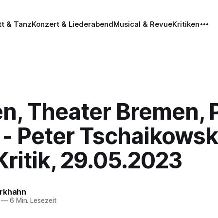
tt & Tanz
Konzert & Liederabend
Musical & Revue
Kritiken
n, Theater Bremen, 
- Peter Tschaikowsk
ritik, 29.05.2023
rkhahn
—
6 Min. Lesezeit