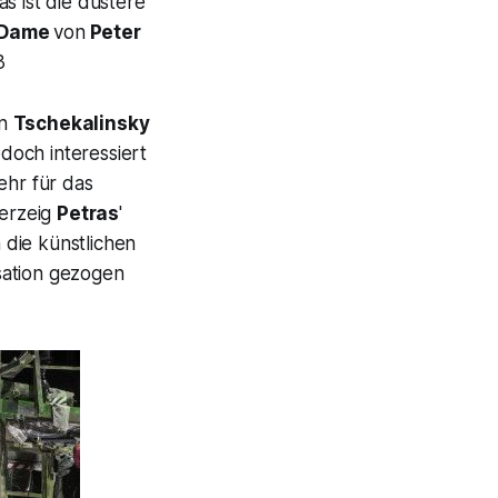
s ist die düstere
 Dame
von
Peter
3
en
Tschekalinsky
doch interessiert
ehr für das
gerzeig
Petras
'
 die künstlichen
isation gezogen