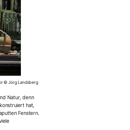
hor © Jörg Landsberg
und Natur, denn
konstruiert hat,
aputten Fenstern.
iele