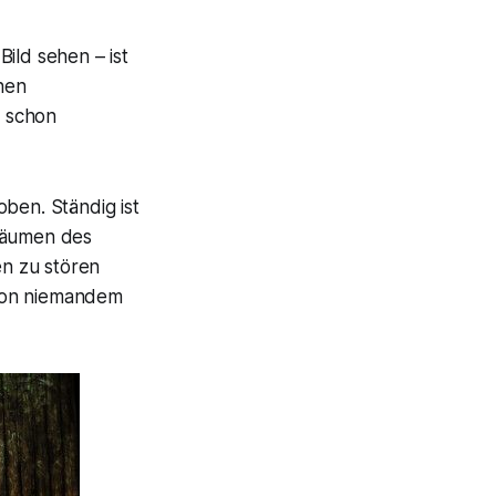
ild sehen – ist
nen
s schon
ben. Ständig ist
träumen des
n zu stören
 von niemandem