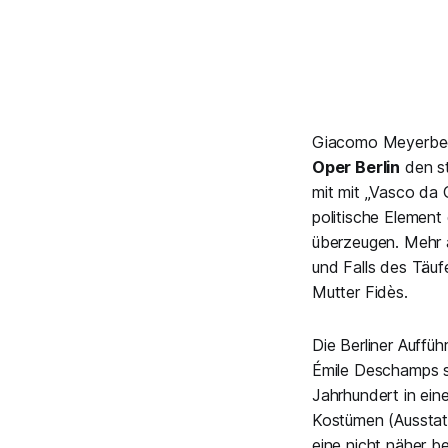
Giacomo Meyerbeer
Oper Berlin
den st
mit mit
„Vasco da
politische Element 
überzeugen. Mehr 
und Falls des Täu
Mutter Fidès.
Die Berliner Auffü
Émile Deschamps s
Jahrhundert in ein
Kostümen (Ausstatt
eine nicht näher b