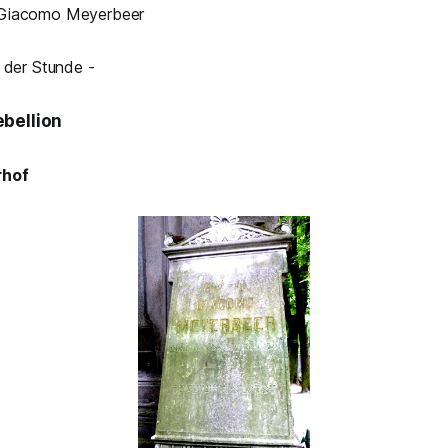
Giacomo Meyerbeer
r der Stunde -
bellion
rhof