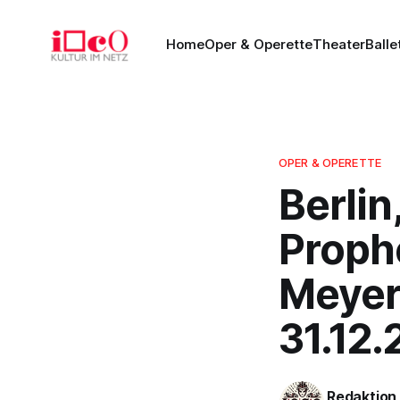
Home
Oper & Operette
Theater
Balle
OPER & OPERETTE
Berlin
Proph
Meyerb
31.12.
Redaktion