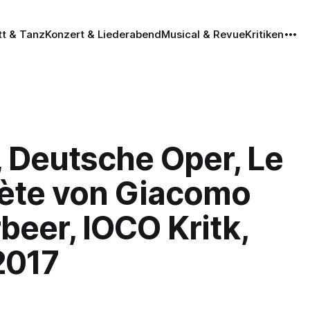
tt & Tanz
Konzert & Liederabend
Musical & Revue
Kritiken
, Deutsche Oper, Le
ète von Giacomo
eer, IOCO Kritk,
2017