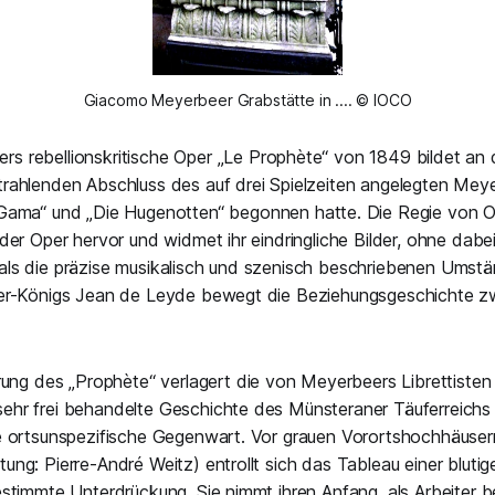
Giacomo Meyerbeer Grabstätte in .... © IOCO
s rebellionskritische Oper
„Le Prophète“
von 1849 bildet an
rahlenden Abschluss des auf drei Spielzeiten angelegten Meye
 Gama“
und
„Die Hugenotten“
begonnen hatte. Die Regie von Ol
der Oper hervor und widmet ihr eindringliche Bilder, ohne dabei
als die präzise musikalisch und szenisch beschriebenen Umstä
fer-Königs Jean de Leyde bewegt die Beziehungsgeschichte zw
hrung des
„Prophète“
verlagert die von Meyerbeers Librettiste
ehr frei behandelte Geschichte des Münsteraner Täuferreichs
e ortsunspezifische Gegenwart. Vor grauen Vorortshochhäuser
ung: Pierre-André Weitz) entrollt sich das Tableau einer bluti
estimmte Unterdrückung. Sie nimmt ihren Anfang, als Arbeiter be