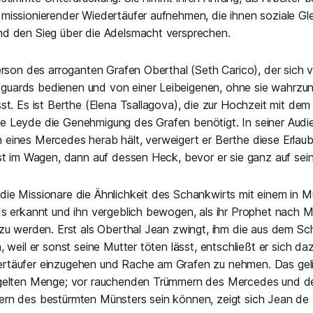
missionierender Wiedertäufer aufnehmen, die ihnen soziale Gle
nd den Sieg über die Adelsmacht versprechen.
Person des arroganten Grafen Oberthal (Seth Carico), der sich
uards bedienen und von einer Leibeigenen, ohne sie wahrzu
st. Es ist Berthe (Elena Tsallagova), die zur Hochzeit mit dem 
 Leyde die Genehmigung des Grafen benötigt. In seiner Audie
eines Mercedes herab hält, verweigert er Berthe diese Erlaub
rst im Wagen, dann auf dessen Heck, bevor er sie ganz auf sein
ie Missionare die Ähnlichkeit des Schankwirts mit einem in M
ds erkannt und ihn vergeblich bewogen, als ihr Prophet nach M
 zu werden. Erst als Oberthal Jean zwingt, ihm die aus dem Sc
, weil er sonst seine Mutter töten lässt, entschließt er sich da
rtäufer einzugehen und Rache am Grafen zu nehmen. Das geli
egelten Menge; vor rauchenden Trümmern des Mercedes und de
rn des bestürmten Münsters sein können, zeigt sich Jean de 