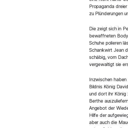
Propaganda dreier 
zu Plünderungen u
Die zeigt sich in 
bewaffneten Bodyg
Schuhe polieren läs
Schankwirt Jean de
schäbig, vom Dach 
vergewaltigt sie e
Inzwischen haben d
Bildnis König Davi
und dort ihr König
Berthe auszuliefern
Angebot der Wiede
Hilfe der aufgewi
aber auch die Maue