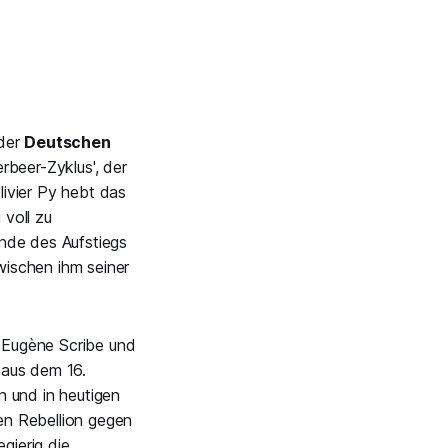
 der
Deutschen
rbeer-Zyklus', der
ivier Py hebt das
 voll zu
nde des Aufstiegs
ischen ihm seiner
n Eugène Scribe und
 aus dem 16.
n und in heutigen
gen Rebellion gegen
gierig die