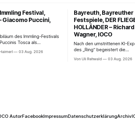
 Immling Festival,
Bayreuth, Bayreuther
 Giacomo Puccini,
Festspiele, DER FLIE
HOLLÄNDER – Richard
Wagner, IOCO
biläum des Immling-Festivals
Puccinis Tosca als
Nach den umstrittenen KI-Ex
 Musikdrama im
des „Ring“ begeistert die
Haimerl
03 Aug. 2026
ngsstaat der 1950er-Jahre.
Wiederaufnahme von Wagner
Von Uli Rehwald
03 Aug. 2026
umann erzählt das Werk
fliegende Holländer“ mit pac
und werkgetreu, getragen
Regie, großartiger Musik und
n Solisten, eindrucksvollen
neuen Traumpaar: Elisabeth T
en und einer klangvollen
Nicholas Brownlee sorgen für
hen Leitung.
Höhepunkte der Bayreuther F
2026.
OCO Autor
Facebook
Impressum
Datenschutzerklärung
Archiv
I