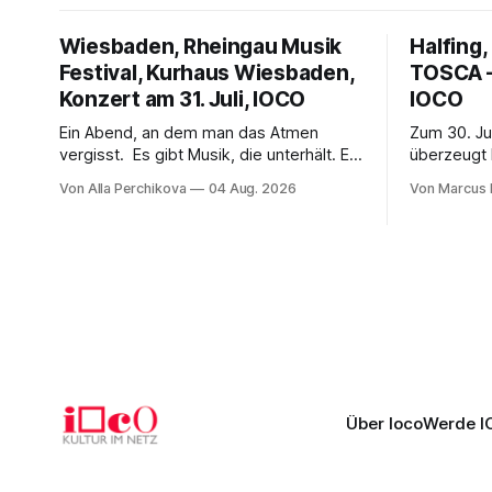
Wiesbaden, Rheingau Musik
Halfing,
Festival, Kurhaus Wiesbaden,
TOSCA –
Konzert am 31. Juli, IOCO
IOCO
Ein Abend, an dem man das Atmen
Zum 30. Ju
vergisst. Es gibt Musik, die unterhält. Es
überzeugt 
gibt Musik, die begeistert. Und es gibt
packendes
Von Alla Perchikova
04 Aug. 2026
Von Marcus 
Musik, nach der man minutenlang kein
Überwachu
Wort sagen kann. Genau so war der
Ludwig Ba
Abend im Kurhaus Wiesbaden, an dem
spannend 
Johannes Brahms’ Erstes Klavierkonzert
von starke
d-Moll op. 15 mit Daniil
Projektion
musikalisc
Über Ioco
Werde I