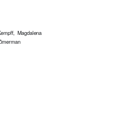
Kempff, Magdalena
 Zimerman