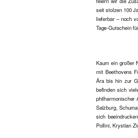
feiern wir die Zu
seit stolzen 100 J
lieferbar – noch v
Tage-Gutschein für
Kaum ein großer N
mit Beethovens Fü
Ära bis hin zur 
befinden sich vie
philharmonischer 
Salzburg, Schumann
sich beeindrucken
Pollini, Krystian 