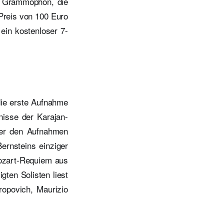
en Grammophon, die
 Preis von 100 Euro
 ein kostenloser 7-
die erste Aufnahme
nisse der Karajan-
ter den Aufnahmen
ernsteins einziger
Mozart-Requiem aus
gten Solisten liest
ropovich, Maurizio