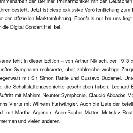
sammenarbeit der Berliner Philharmoniker mit der Deutsch
ahren besteht. Jetzt ist diese exklusive Veröffentlichung zum
or der offiziellen Markteinführung. Ebenfalls nur bei uns liegt
 die Digital Concert Hall bei.
ame fehlt in dieser Edition – von Arthur Nikisch, der 1913 
nfter Symphonie realisierte, über zahlreiche wichtige Zeug
Gegenwart mit Sir Simon Rattle und Gustavo Dudamel. Un
le, die Schallplattengeschichte geschrieben haben: Leonard B
Auftritt mit Mahlers Neunter Symphonie, Claudio Abbados 
s Vierte mit Wilhelm Furtwängler. Auch die Liste der beteili
d: mit Martha Argerich, Anne-Sophie Mutter, Mstislav Rost
Zimerman und vielen anderen.