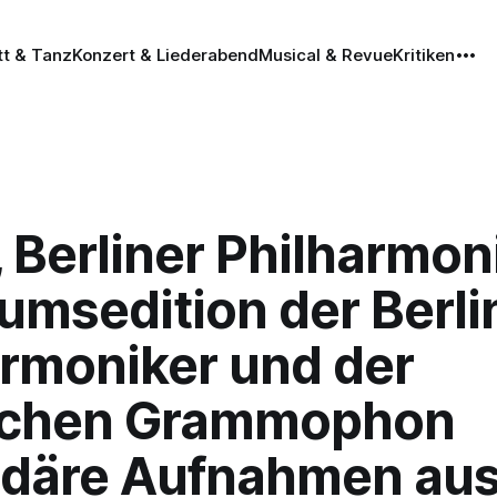
tt & Tanz
Konzert & Liederabend
Musical & Revue
Kritiken
, Berliner Philharmon
umsedition der Berli
armoniker und der
schen Grammophon
däre Aufnahmen aus