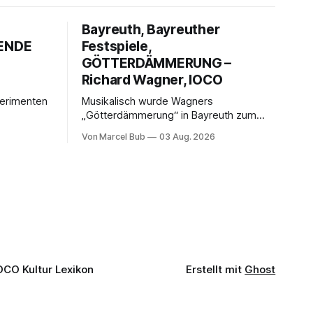
Bayreuth, Bayreuther
GENDE
Festspiele,
GÖTTERDÄMMERUNG –
Richard Wagner, IOCO
perimenten
Musikalisch wurde Wagners
„Götterdämmerung“ in Bayreuth zum
s „Der
überwältigenden Finale des „Ring
Von Marcel Bub
03 Aug. 2026
kender
10010110“: Christian Thielemann,
 einem
Festspielorchester und ein exzellentes
eige und
Sängerensemble begeisterten. Die KI-
 einen der
geprägte szenische Umsetzung blieb
estspiele
hingegen auch im Schlussabend
weitgehend ohne Aussagekraft.
OCO Kultur Lexikon
Erstellt mit
Ghost