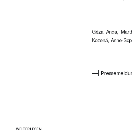
Géza Anda, Marth
Kozená, Anne-Soph
---| Pressemeldun
WEITERLESEN