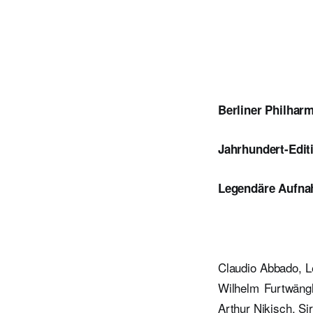
Berliner Philha
Jahrhundert-Edit
Legendäre Aufna
Claudio Abbado, L
Wilhelm Furtwängl
Arthur Nikisch, Si