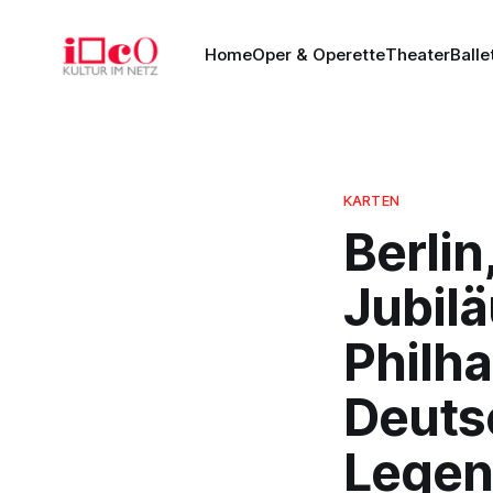
Home
Oper & Operette
Theater
Balle
KARTEN
Berlin
Jubilä
Philh
Deut
Legen