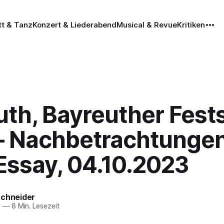
tt & Tanz
Konzert & Liederabend
Musical & Revue
Kritiken
th, Bayreuther Fest
– Nachbetrachtungen
Essay, 04.10.2023
Schneider
3
—
8 Min. Lesezeit