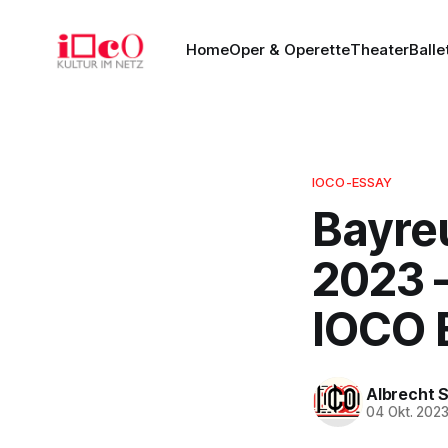
Home
Oper & Operette
Theater
Balle
IOCO-ESSAY
Bayreu
2023 
IOCO 
Albrecht 
04 Okt. 202