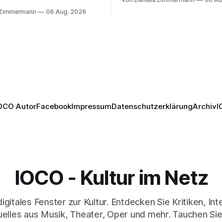
Wirklichkeit. Verena von Ker
den Mars und verbindet
 Zimmermann
06 Aug. 2026
verbindet psychologische Tie
ction mit Opernklassik.
starken Bildern, getragen vo
h überzeugt die Aufführung
spielfreudigen Ensemble und 
n Solisten und den Wiener
musikalisch überzeugenden
kern, szenisch bleibt der
Gesamtleistung.
 jedoch hinter den
n zurück.
OCO Autor
Facebook
Impressum
Datenschutzerklärung
Archiv
I
IOCO - Kultur im Netz
digitales Fenster zur Kultur. Entdecken Sie Kritiken, In
elles aus Musik, Theater, Oper und mehr. Tauchen Sie