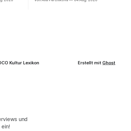
ssenbrock
Musik, nach der man minutenlang kein
fe mit
Wort sagen kann. Genau so war der
n einem
Abend im Kurhaus Wiesbaden, an dem
einer
Johannes Brahms’ Erstes Klavierkonzert
d-Moll op. 15 mit Daniil
OCO Kultur Lexikon
Erstellt mit
Ghost
terviews und
 ein!