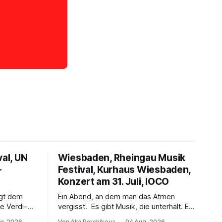
val, UN
Wiesbaden, Rheingau Musik
–
Festival, Kurhaus Wiesbaden,
Konzert am 31. Juli, IOCO
ngt dem
Ein Abend, an dem man das Atmen
e Verdi-
vergisst. Es gibt Musik, die unterhält. Es
 und
gibt Musik, die begeistert. Und es gibt
g. 2026
Von Alla Perchikova
04 Aug. 2026