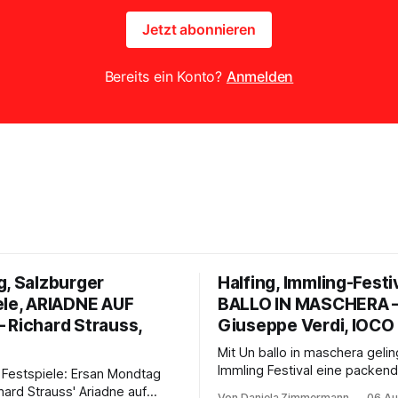
Jetzt abonnieren
Bereits ein Konto?
Anmelden
g, Salzburger
Halfing, Immling-Festi
ele, ARIADNE AUF
BALLO IN MASCHERA 
 Richard Strauss,
Giuseppe Verdi, IOCO
Mit Un ballo in maschera geli
Immling Festival eine packend
 Festspiele: Ersan Mondtag
Inszenierung zwischen Traum
hard Strauss' Ariadne auf
Von Daniela Zimmermann
06 Au