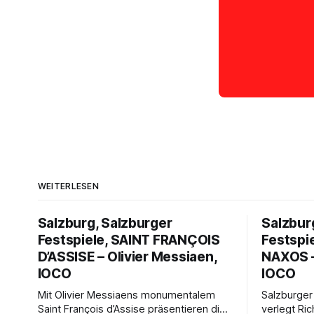
WEITERLESEN
Salzburg, Salzburger
Salzbur
Festspiele, SAINT FRANÇOIS
Festspi
D’ASSISE – Olivier Messiaen,
NAXOS –
IOCO
IOCO
Mit Olivier Messiaens monumentalem
Salzburger
Saint François d’Assise präsentieren die
verlegt Ric