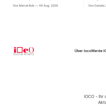
Salzburger Festspiele einen
Naxos auf 
Von Marcel Bub
06 Aug. 2026
Von Daniela
außergewöhnlichen Opernabend.
Science-Fi
Romeo Castellucci gelingt eine
Musikalisc
bildgewaltige Inszenierung, Maxime
mit starke
Pascal entfaltet die komplexe Partitur
Philharmoni
eindrucksvoll, Philippe Sly berührt als
zweite Akt
Franziskus.
Erwartunge
Über Ioco
Werde I
IOCO - Ihr 
Aktu