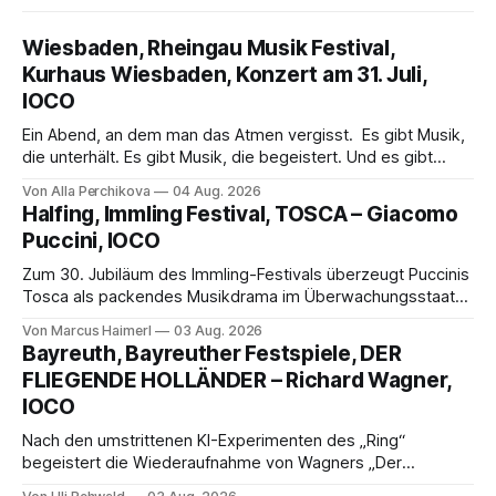
Wiesbaden, Rheingau Musik Festival,
Kurhaus Wiesbaden, Konzert am 31. Juli,
IOCO
Ein Abend, an dem man das Atmen vergisst. Es gibt Musik,
die unterhält. Es gibt Musik, die begeistert. Und es gibt
Musik, nach der man minutenlang kein Wort sagen kann.
Von Alla Perchikova
04 Aug. 2026
Genau so war der Abend im Kurhaus Wiesbaden, an dem
Halfing, Immling Festival, TOSCA – Giacomo
Johannes Brahms’ Erstes Klavierkonzert d-Moll op. 15 mit
Puccini, IOCO
Daniil
Zum 30. Jubiläum des Immling-Festivals überzeugt Puccinis
Tosca als packendes Musikdrama im Überwachungsstaat
der 1950er-Jahre. Ludwig Baumann erzählt das Werk
Von Marcus Haimerl
03 Aug. 2026
spannend und werkgetreu, getragen von starken Solisten,
Bayreuth, Bayreuther Festspiele, DER
eindrucksvollen Projektionen und einer klangvollen
FLIEGENDE HOLLÄNDER – Richard Wagner,
musikalischen Leitung.
IOCO
Nach den umstrittenen KI-Experimenten des „Ring“
begeistert die Wiederaufnahme von Wagners „Der
fliegende Holländer“ mit packender Regie, großartiger