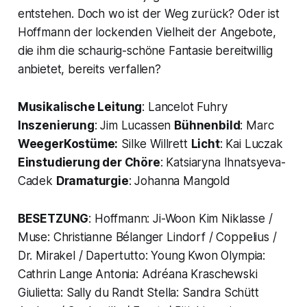
entstehen. Doch wo ist der Weg zurück? Oder ist
Hoffmann der lockenden Vielheit der Angebote,
die ihm die schaurig-schöne Fantasie bereitwillig
anbietet, bereits verfallen?
Musikalische Leitung
: Lancelot Fuhry
Inszenierung
: Jim Lucassen
Bühnenbild
: Marc
WeegerKostüme:
Silke Willrett
Licht
: Kai Luczak
Einstudierung der Chöre
: Katsiaryna Ihnatsyeva-
Cadek
Dramaturgie
: Johanna Mangold
BESETZUNG
: Hoffmann: Ji-Woon Kim Niklasse /
Muse: Christianne Bélanger Lindorf / Coppelius /
Dr. Mirakel / Dapertutto: Young Kwon Olympia:
Cathrin Lange Antonia: Adréana Kraschewski
Giulietta: Sally du Randt Stella: Sandra Schütt