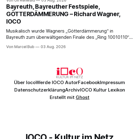
Von Uli Rehwald
03 Aug. 2026
Musik und einem neuen Traumpaar: Elisabeth Teige und
Bayreuth, Bayreuther Festspiele,
Nicholas Brownlee sorgen für einen der Höhepunkte der
GÖTTERDÄMMERUNG – Richard Wagner,
Bayreuther Festspiele 2026.
IOCO
Musikalisch wurde Wagners „Götterdämmerung“ in
Bayreuth zum überwältigenden Finale des „Ring 10010110“:
Christian Thielemann, Festspielorchester und ein
Von Marcel Bub
03 Aug. 2026
exzellentes Sängerensemble begeisterten. Die KI-geprägte
szenische Umsetzung blieb hingegen auch im
Schlussabend weitgehend ohne Aussagekraft.
Über Ioco
Werde IOCO Autor
Facebook
Impressum
Datenschutzerklärung
Archiv
IOCO Kultur Lexikon
Erstellt mit
Ghost
IOCO - Kultur im Netz