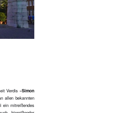
eit Verdis »
Simon
an allen bekannten
i ein mitreißendes
uch hinreißender