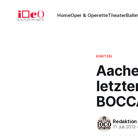
Home
Oper & Operette
Theater
Balle
KARTEN
Aache
letzt
BOCCA
Redaktion
11 Juli 2013