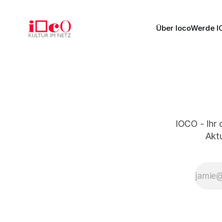
Über Ioco
Werde I
IOCO - Ihr 
Aktu