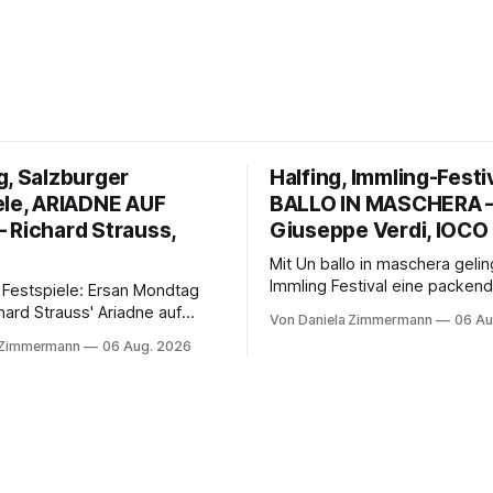
g, Salzburger
Halfing, Immling-Festi
ele, ARIADNE AUF
BALLO IN MASCHERA 
 Richard Strauss,
Giuseppe Verdi, IOCO
Mit Un ballo in maschera geli
Immling Festival eine packend
 Festspiele: Ersan Mondtag
Inszenierung zwischen Traum
hard Strauss' Ariadne auf
Von Daniela Zimmermann
06 Au
Wirklichkeit. Verena von Ker
den Mars und verbindet
 Zimmermann
06 Aug. 2026
verbindet psychologische Tie
ction mit Opernklassik.
starken Bildern, getragen vo
h überzeugt die Aufführung
spielfreudigen Ensemble und 
n Solisten und den Wiener
musikalisch überzeugenden
kern, szenisch bleibt der
Gesamtleistung.
 jedoch hinter den
n zurück.