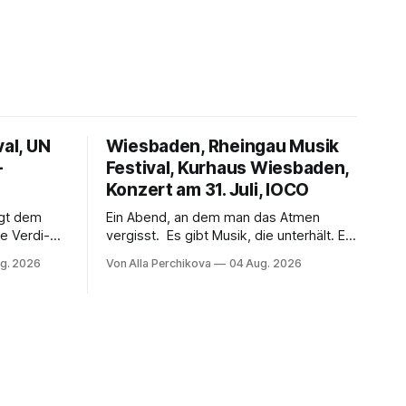
val, UN
Wiesbaden, Rheingau Musik
–
Festival, Kurhaus Wiesbaden,
Konzert am 31. Juli, IOCO
ngt dem
Ein Abend, an dem man das Atmen
e Verdi-
vergisst. Es gibt Musik, die unterhält. Es
 und
gibt Musik, die begeistert. Und es gibt
g. 2026
Von Alla Perchikova
04 Aug. 2026
ssenbrock
Musik, nach der man minutenlang kein
fe mit
Wort sagen kann. Genau so war der
n einem
Abend im Kurhaus Wiesbaden, an dem
einer
Johannes Brahms’ Erstes Klavierkonzert
d-Moll op. 15 mit Daniil