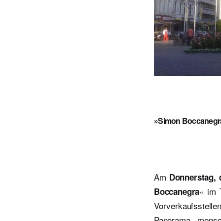
»Simon Boccanegra«
Am
Donnerstag, 
« im 
Boccanegra
Vorverkaufsstelle
Panorama mensch