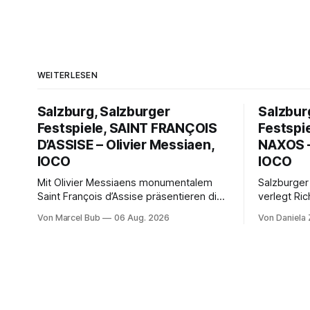
WEITERLESEN
Salzburg, Salzburger
Salzbur
Festspiele, SAINT FRANÇOIS
Festspi
D’ASSISE – Olivier Messiaen,
NAXOS –
IOCO
IOCO
Mit Olivier Messiaens monumentalem
Salzburger
Saint François d’Assise präsentieren die
verlegt Ric
Salzburger Festspiele einen
Naxos auf 
Von Marcel Bub
06 Aug. 2026
Von Daniela
außergewöhnlichen Opernabend.
Science-Fi
Romeo Castellucci gelingt eine
Musikalisc
bildgewaltige Inszenierung, Maxime
mit starke
Pascal entfaltet die komplexe Partitur
Philharmoni
eindrucksvoll, Philippe Sly berührt als
zweite Akt
Franziskus.
Erwartunge