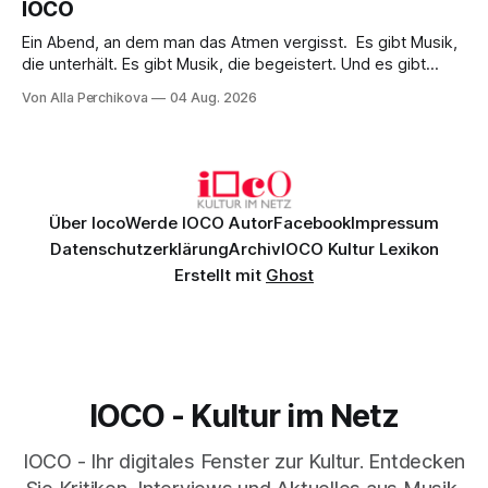
IOCO
Ein Abend, an dem man das Atmen vergisst. Es gibt Musik,
die unterhält. Es gibt Musik, die begeistert. Und es gibt
Musik, nach der man minutenlang kein Wort sagen kann.
Von Alla Perchikova
04 Aug. 2026
Genau so war der Abend im Kurhaus Wiesbaden, an dem
Johannes Brahms’ Erstes Klavierkonzert d-Moll op. 15 mit
Daniil
Über Ioco
Werde IOCO Autor
Facebook
Impressum
Datenschutzerklärung
Archiv
IOCO Kultur Lexikon
Erstellt mit
Ghost
IOCO - Kultur im Netz
IOCO - Ihr digitales Fenster zur Kultur. Entdecken