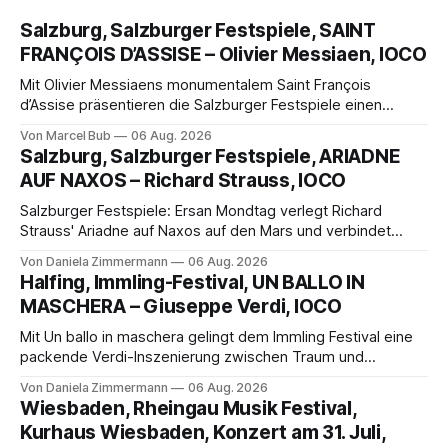
Salzburg, Salzburger Festspiele, SAINT
FRANÇOIS D’ASSISE – Olivier Messiaen, IOCO
Mit Olivier Messiaens monumentalem Saint François
d’Assise präsentieren die Salzburger Festspiele einen
außergewöhnlichen Opernabend. Romeo Castellucci gelingt
Von Marcel Bub
06 Aug. 2026
eine bildgewaltige Inszenierung, Maxime Pascal entfaltet
Salzburg, Salzburger Festspiele, ARIADNE
die komplexe Partitur eindrucksvoll, Philippe Sly berührt als
AUF NAXOS – Richard Strauss, IOCO
Franziskus.
Salzburger Festspiele: Ersan Mondtag verlegt Richard
Strauss' Ariadne auf Naxos auf den Mars und verbindet
Science-Fiction mit Opernklassik. Musikalisch überzeugt die
Von Daniela Zimmermann
06 Aug. 2026
Aufführung mit starken Solisten und den Wiener
Halfing, Immling-Festival, UN BALLO IN
Philharmonikern, szenisch bleibt der zweite Akt jedoch
MASCHERA – Giuseppe Verdi, IOCO
hinter den Erwartungen zurück.
Mit Un ballo in maschera gelingt dem Immling Festival eine
packende Verdi-Inszenierung zwischen Traum und
Wirklichkeit. Verena von Kerssenbrock verbindet
Von Daniela Zimmermann
06 Aug. 2026
psychologische Tiefe mit starken Bildern, getragen von
Wiesbaden, Rheingau Musik Festival,
einem spielfreudigen Ensemble und einer musikalisch
Kurhaus Wiesbaden, Konzert am 31. Juli,
überzeugenden Gesamtleistung.