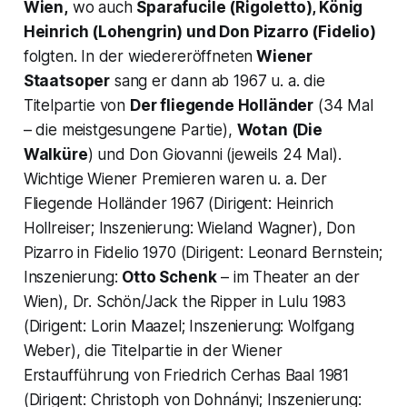
Wien,
wo auch
Sparafucile (Rigoletto), König
Heinrich (Lohengrin) und Don Pizarro (Fidelio)
folgten. In der wiedereröffneten
Wiener
Staatsoper
sang er dann ab 1967 u. a. die
Titelpartie von
Der fliegende Holländer
(34 Mal
– die meistgesungene Partie),
Wotan (Die
Walküre
) und Don Giovanni (jeweils 24 Mal).
Wichtige Wiener Premieren waren u. a. Der
Fliegende Holländer 1967 (Dirigent: Heinrich
Hollreiser; Inszenierung: Wieland Wagner), Don
Pizarro in Fidelio 1970 (Dirigent: Leonard Bernstein;
Inszenierung:
Otto Schenk
– im Theater an der
Wien), Dr. Schön/Jack the Ripper in Lulu 1983
(Dirigent: Lorin Maazel; Inszenierung: Wolfgang
Weber), die Titelpartie in der Wiener
Erstaufführung von Friedrich Cerhas Baal 1981
(Dirigent: Christoph von Dohnányi; Inszenierung: