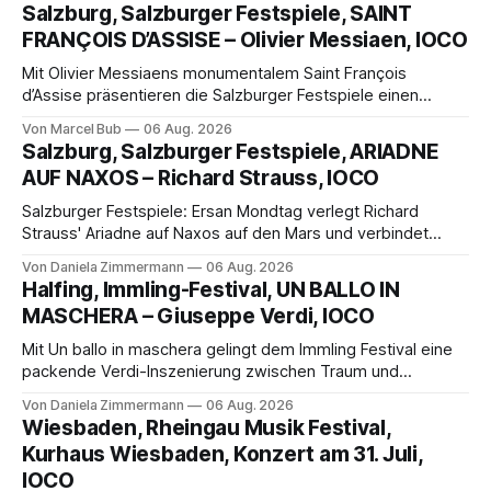
Salzburg, Salzburger Festspiele, SAINT
FRANÇOIS D’ASSISE – Olivier Messiaen, IOCO
Mit Olivier Messiaens monumentalem Saint François
d’Assise präsentieren die Salzburger Festspiele einen
außergewöhnlichen Opernabend. Romeo Castellucci gelingt
Von Marcel Bub
06 Aug. 2026
eine bildgewaltige Inszenierung, Maxime Pascal entfaltet
Salzburg, Salzburger Festspiele, ARIADNE
die komplexe Partitur eindrucksvoll, Philippe Sly berührt als
AUF NAXOS – Richard Strauss, IOCO
Franziskus.
Salzburger Festspiele: Ersan Mondtag verlegt Richard
Strauss' Ariadne auf Naxos auf den Mars und verbindet
Science-Fiction mit Opernklassik. Musikalisch überzeugt die
Von Daniela Zimmermann
06 Aug. 2026
Aufführung mit starken Solisten und den Wiener
Halfing, Immling-Festival, UN BALLO IN
Philharmonikern, szenisch bleibt der zweite Akt jedoch
MASCHERA – Giuseppe Verdi, IOCO
hinter den Erwartungen zurück.
Mit Un ballo in maschera gelingt dem Immling Festival eine
packende Verdi-Inszenierung zwischen Traum und
Wirklichkeit. Verena von Kerssenbrock verbindet
Von Daniela Zimmermann
06 Aug. 2026
psychologische Tiefe mit starken Bildern, getragen von
Wiesbaden, Rheingau Musik Festival,
einem spielfreudigen Ensemble und einer musikalisch
Kurhaus Wiesbaden, Konzert am 31. Juli,
überzeugenden Gesamtleistung.
IOCO