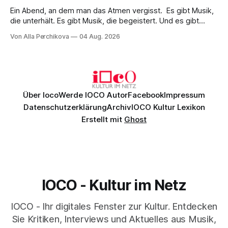
Ein Abend, an dem man das Atmen vergisst. Es gibt Musik,
die unterhält. Es gibt Musik, die begeistert. Und es gibt
Musik, nach der man minutenlang kein Wort sagen kann.
Von Alla Perchikova
04 Aug. 2026
Genau so war der Abend im Kurhaus Wiesbaden, an dem
Johannes Brahms’ Erstes Klavierkonzert d-Moll op. 15 mit
Daniil
Über Ioco
Werde IOCO Autor
Facebook
Impressum
Datenschutzerklärung
Archiv
IOCO Kultur Lexikon
Erstellt mit
Ghost
IOCO - Kultur im Netz
IOCO - Ihr digitales Fenster zur Kultur. Entdecken
Sie Kritiken, Interviews und Aktuelles aus Musik,