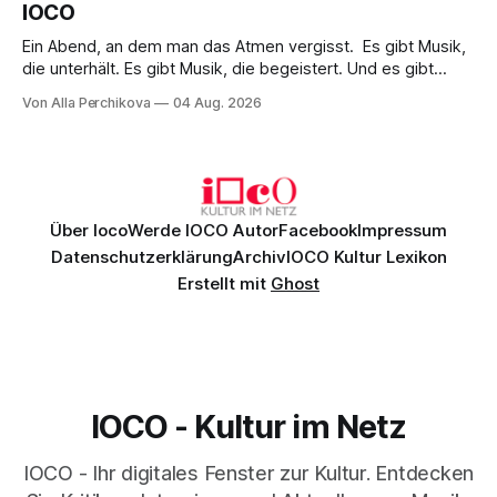
IOCO
Ein Abend, an dem man das Atmen vergisst. Es gibt Musik,
die unterhält. Es gibt Musik, die begeistert. Und es gibt
Musik, nach der man minutenlang kein Wort sagen kann.
Von Alla Perchikova
04 Aug. 2026
Genau so war der Abend im Kurhaus Wiesbaden, an dem
Johannes Brahms’ Erstes Klavierkonzert d-Moll op. 15 mit
Daniil
Über Ioco
Werde IOCO Autor
Facebook
Impressum
Datenschutzerklärung
Archiv
IOCO Kultur Lexikon
Erstellt mit
Ghost
IOCO - Kultur im Netz
IOCO - Ihr digitales Fenster zur Kultur. Entdecken