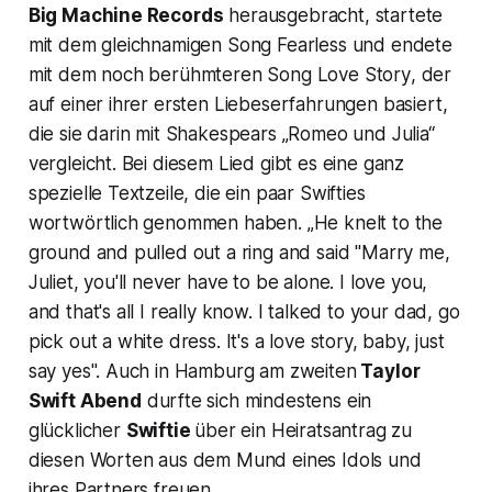
Big Machine Records
herausgebracht, startete
mit dem gleichnamigen Song
Fearless
und endete
mit dem noch berühmteren Song
Love Story
, der
auf einer ihrer ersten Liebeserfahrungen basiert,
die sie darin mit Shakespears „Romeo und Julia“
vergleicht. Bei diesem Lied gibt es eine ganz
spezielle Textzeile, die ein paar Swifties
wortwörtlich genommen haben.
„He knelt to the
ground and pulled out a ring and said
"Marry me,
Juliet, you'll never have to be alone. I love you,
and that's all I really know. I talked to your dad, go
pick out a white dress. It's a love story, baby, just
say ye
s". Auch in Hamburg am zweiten
Taylor
Swift Abend
durfte sich mindestens ein
glücklicher
Swiftie
über ein Heiratsantrag zu
diesen Worten aus dem Mund eines Idols und
ihres Partners freuen.