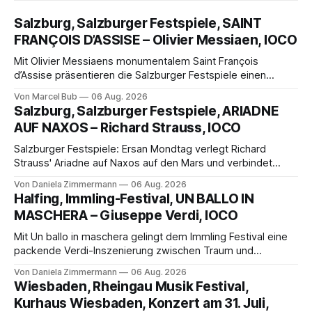
Salzburg, Salzburger Festspiele, SAINT
FRANÇOIS D’ASSISE – Olivier Messiaen, IOCO
Mit Olivier Messiaens monumentalem Saint François
d’Assise präsentieren die Salzburger Festspiele einen
außergewöhnlichen Opernabend. Romeo Castellucci gelingt
Von Marcel Bub
06 Aug. 2026
eine bildgewaltige Inszenierung, Maxime Pascal entfaltet
Salzburg, Salzburger Festspiele, ARIADNE
die komplexe Partitur eindrucksvoll, Philippe Sly berührt als
AUF NAXOS – Richard Strauss, IOCO
Franziskus.
Salzburger Festspiele: Ersan Mondtag verlegt Richard
Strauss' Ariadne auf Naxos auf den Mars und verbindet
Science-Fiction mit Opernklassik. Musikalisch überzeugt die
Von Daniela Zimmermann
06 Aug. 2026
Aufführung mit starken Solisten und den Wiener
Halfing, Immling-Festival, UN BALLO IN
Philharmonikern, szenisch bleibt der zweite Akt jedoch
MASCHERA – Giuseppe Verdi, IOCO
hinter den Erwartungen zurück.
Mit Un ballo in maschera gelingt dem Immling Festival eine
packende Verdi-Inszenierung zwischen Traum und
Wirklichkeit. Verena von Kerssenbrock verbindet
Von Daniela Zimmermann
06 Aug. 2026
psychologische Tiefe mit starken Bildern, getragen von
Wiesbaden, Rheingau Musik Festival,
einem spielfreudigen Ensemble und einer musikalisch
Kurhaus Wiesbaden, Konzert am 31. Juli,
überzeugenden Gesamtleistung.