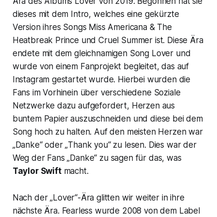
Ära des Albums
Lover
von 2019. Begonnen hat sie
dieses mit dem Intro, welches eine gekürzte
Version ihres Songs
Miss Americana & The
Heatbreak Prince
und
Cruel Summer
ist. Diese Ära
endete mit dem gleichnamigen Song
Lover
und
wurde von einem Fanprojekt begleitet, das auf
Instagram gestartet wurde. Hierbei wurden die
Fans im Vorhinein über verschiedene Soziale
Netzwerke dazu aufgefordert, Herzen aus
buntem Papier auszuschneiden und diese bei dem
Song hoch zu halten. Auf den meisten Herzen war
„Danke“
oder „
Thank you
“ zu lesen. Dies war der
Weg der Fans „Danke“ zu sagen für das, was
Taylor Swift
macht.
Nach der
„Lover“
-Ära glitten wir weiter in ihre
nächste Ära.
Fearless
wurde 2008 von dem Label