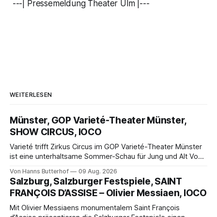
---| Pressemeldung Theater Ulm |---
WEITERLESEN
Münster, GOP Varieté-Theater Münster,
SHOW CIRCUS, IOCO
Varieté trifft Zirkus Circus im GOP Varieté-Theater Münster
ist eine unterhaltsame Sommer-Schau für Jung und Alt Von
Hanns Butterhof Wenn sich im GOP Varieté-Theater
Von Hanns Butterhof
09 Aug. 2026
Münster der Vorhang zur neuen Show Circus hebt, erkundet
Salzburg, Salzburger Festspiele, SAINT
wohl auch eine junge Frau, wie es ist, wenn der Zirkus ins
FRANÇOIS D’ASSISE – Olivier Messiaen, IOCO
Varieté kommt.
Mit Olivier Messiaens monumentalem Saint François