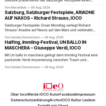
d’Assise präsentieren die Salzburger Festspiele einen
außergewöhnlichen Opernabend. Romeo Castellucci gelingt
Von Marcel Bub
06 Aug. 2026
eine bildgewaltige Inszenierung, Maxime Pascal entfaltet
Salzburg, Salzburger Festspiele, ARIADNE
die komplexe Partitur eindrucksvoll, Philippe Sly berührt als
AUF NAXOS – Richard Strauss, IOCO
Franziskus.
Salzburger Festspiele: Ersan Mondtag verlegt Richard
Strauss' Ariadne auf Naxos auf den Mars und verbindet
Science-Fiction mit Opernklassik. Musikalisch überzeugt die
Von Daniela Zimmermann
06 Aug. 2026
Aufführung mit starken Solisten und den Wiener
Halfing, Immling-Festival, UN BALLO IN
Philharmonikern, szenisch bleibt der zweite Akt jedoch
MASCHERA – Giuseppe Verdi, IOCO
hinter den Erwartungen zurück.
Mit Un ballo in maschera gelingt dem Immling Festival eine
packende Verdi-Inszenierung zwischen Traum und
Wirklichkeit. Verena von Kerssenbrock verbindet
Von Daniela Zimmermann
06 Aug. 2026
psychologische Tiefe mit starken Bildern, getragen von
einem spielfreudigen Ensemble und einer musikalisch
überzeugenden Gesamtleistung.
Über Ioco
Werde IOCO Autor
Facebook
Impressum
Datenschutzerklärung
Archiv
IOCO Kultur Lexikon
Erstellt mit
Ghost