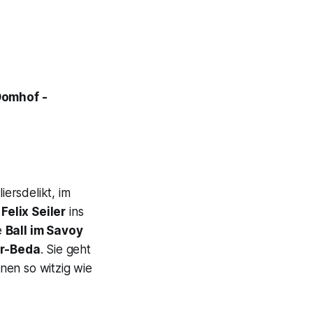
Domhof -
ersdelikt, im
r
Felix Seiler
ins
e
Ball im Savoy
er-Beda
. Sie geht
nen so witzig wie