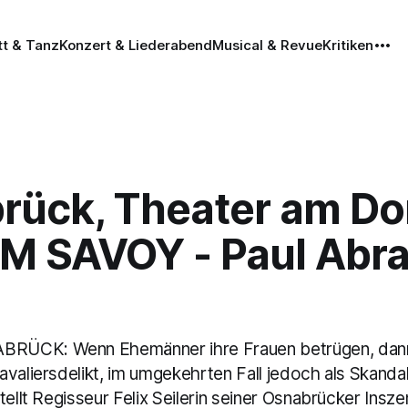
tt & Tanz
Konzert & Liederabend
Musical & Revue
Kritiken
rück, Theater am Do
IM SAVOY - Paul Abr
ÜCK: Wenn Ehemänner ihre Frauen betrügen, dann
valiersdelikt, im umgekehrten Fall jedoch als Skanda
tellt Regisseur Felix Seilerin seiner Osnabrücker Insze