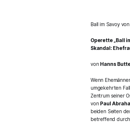
Ball im Savoy vo
Operette „Ball 
Skandal: Ehefra
von
Hanns Butt
Wenn Ehemänner i
umgekehrten Fall 
Zentrum seiner O
von
Paul Abrah
beiden Seiten de
betreffend durch