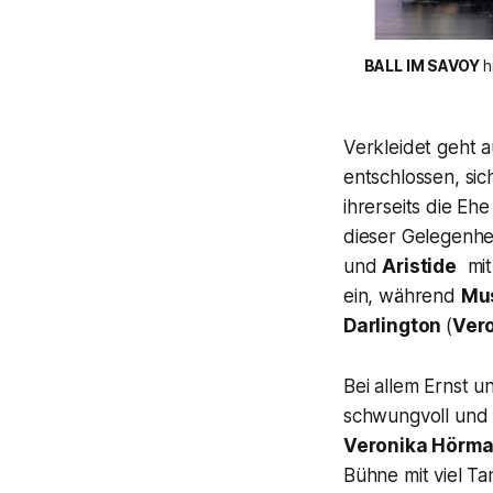
BALL IM SAVOY
 
Verkleidet geht 
entschlossen, si
ihrerseits die Eh
dieser Gelegenhe
und
Aristide
mith
ein, während
Mu
Darlington
(
Ver
Bei allem Ernst 
schwungvoll und a
Veronika Hörm
Bühne mit viel Tan