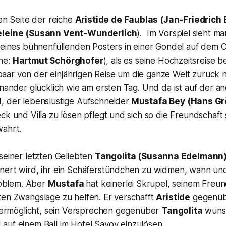
nen Seite der reiche
Aristide de Faublas
(Jan-Friedrich
leine
(Susann Vent-Wunderlich
). Im Vorspiel sieht ma
l eines bühnenfüllenden Posters in einer Gondel auf dem
C
ne:
Hartmut Schörghofer
), als es seine Hochzeitsreise b
ar von der einjährigen Reise um die ganze Welt zurück 
inander glücklich wie am ersten Tag. Und da ist auf der a
 der lebenslustige Aufschneider
Mustafa Bey
(Hans Gr
ck und Villa zu lösen pflegt und sich so die Freundschaft 
ahrt.
seiner letzten Geliebten
Tangolita
(Susanna Edelmann
nert wird, ihr ein Schäferstündchen zu widmen, wann un
Problem. Aber
Mustafa
hat keinerlei Skrupel, seinem Freu
ten Zwangslage zu helfen. Er verschafft
Aristide
gegenü
hm ermöglicht, sein Versprechen gegenüber
Tangolita
wuns
auf einem Ball im
Hotel Savoy
einzulösen.