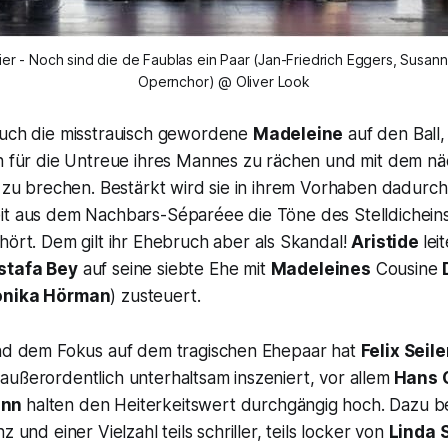
hier - Noch sind die de Faublas ein Paar (Jan-Friedrich Eggers, Susann
Opernchor) @ Oliver Look
auch die misstrauisch gewordene
Madeleine
auf den Ball, 
ch für die Untreue ihres Mannes zu rächen und mit dem 
e zu brechen. Bestärkt wird sie in ihrem Vorhaben dadurch,
it aus dem Nachbars-Séparéee die Töne des Stelldichein
ört. Dem gilt ihr Ehebruch aber als Skandal!
Aristide
lei
stafa Bey
auf seine siebte Ehe mit
Madeleines
Cousine
onika Hörman
) zusteuert.
und dem Fokus auf dem tragischen Ehepaar hat
Felix Seile
ußerordentlich unterhaltsam inszeniert, vor allem
Hans 
ann
halten den Heiterkeitswert durchgängig hoch. Dazu 
z und einer Vielzahl teils schriller, teils locker von
Linda 