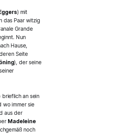
 Eggers
) mit
n das Paar witzig
anale Grande
eginnt. Nun
nach Hause,
nderen Seite
öning
), der seine
seiner
)
brieflich an sein
d wo immer sie
nd aus der
ber
Madeleine
chgemäß noch