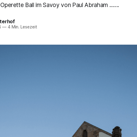
 Operette Ball im Savoy von Paul Abraham .......
terhof
4
—
4 Min. Lesezeit