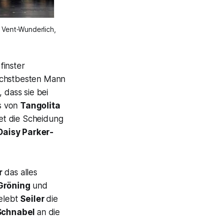
 Vent-Wunderlich, 
finster
nächstbesten Mann
 dass sie bei
s von
Tangolita
tet die Scheidung
Daisy Parker-
r
das alles
Gröning
und
belebt
Seiler
die
Schnabel
an die