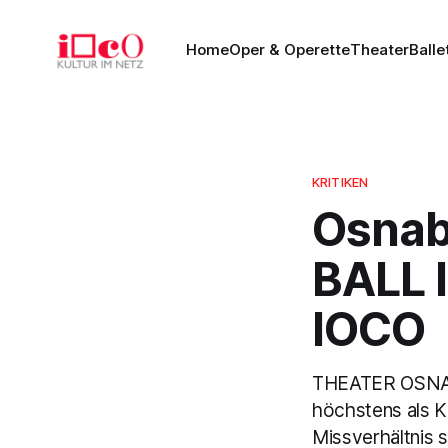
Home
Oper & Operette
Theater
Balle
KRITIKEN
Osnab
BALL 
IOCO
THEATER OSNABR
höchstens als Ka
Missverhältnis s