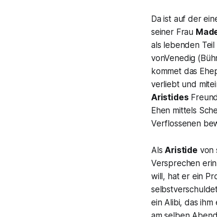
Da ist auf der ei
seiner Frau
Made
als lebenden Tei
vonVenedig (Büh
kommet das Ehepa
verliebt und mite
Aristides
Freund,
Ehen mittels Sche
Verflossenen bew
Als
Aristide
von 
Versprechen erin
will, hat er ein 
selbstverschulde
ein Alibi, das i
am selben Abend 