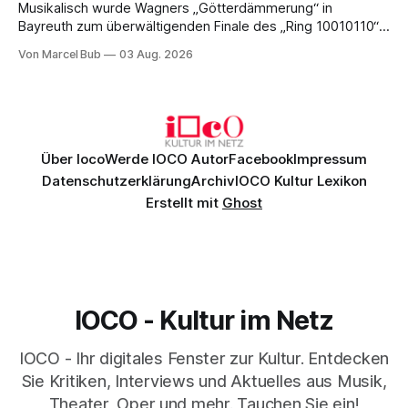
Musikalisch wurde Wagners „Götterdämmerung“ in
Bayreuth zum überwältigenden Finale des „Ring 10010110“:
Christian Thielemann, Festspielorchester und ein
Von Marcel Bub
03 Aug. 2026
exzellentes Sängerensemble begeisterten. Die KI-geprägte
szenische Umsetzung blieb hingegen auch im
Schlussabend weitgehend ohne Aussagekraft.
Über Ioco
Werde IOCO Autor
Facebook
Impressum
Datenschutzerklärung
Archiv
IOCO Kultur Lexikon
Erstellt mit
Ghost
IOCO - Kultur im Netz
IOCO - Ihr digitales Fenster zur Kultur. Entdecken
Sie Kritiken, Interviews und Aktuelles aus Musik,
Theater, Oper und mehr. Tauchen Sie ein!