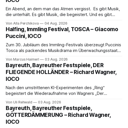
IOCO
Ein Abend, an dem man das Atmen vergisst. Es gibt Musik,
die unterhält. Es gibt Musik, die begeistert. Und es gibt
Musik, nach der man minutenlang kein Wort sagen kann.
Von Alla Perchikova
04 Aug. 2026
Genau so war der Abend im Kurhaus Wiesbaden, an dem
Halfing, Immling Festival, TOSCA – Giacomo
Johannes Brahms’ Erstes Klavierkonzert d-Moll op. 15 mit
Puccini, IOCO
Daniil
Zum 30. Jubiläum des Immling-Festivals überzeugt Puccinis
Tosca als packendes Musikdrama im Überwachungsstaat
der 1950er-Jahre. Ludwig Baumann erzählt das Werk
Von Marcus Haimerl
03 Aug. 2026
spannend und werkgetreu, getragen von starken Solisten,
Bayreuth, Bayreuther Festspiele, DER
eindrucksvollen Projektionen und einer klangvollen
FLIEGENDE HOLLÄNDER – Richard Wagner,
musikalischen Leitung.
IOCO
Nach den umstrittenen KI-Experimenten des „Ring“
begeistert die Wiederaufnahme von Wagners „Der
fliegende Holländer“ mit packender Regie, großartiger
Von Uli Rehwald
03 Aug. 2026
Musik und einem neuen Traumpaar: Elisabeth Teige und
Bayreuth, Bayreuther Festspiele,
Nicholas Brownlee sorgen für einen der Höhepunkte der
GÖTTERDÄMMERUNG – Richard Wagner,
Bayreuther Festspiele 2026.
IOCO