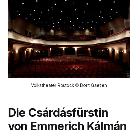
Volkstheater Rostock © Dorit Gaetjen
Die Csárdásfürstin
von Emmerich Kálmán