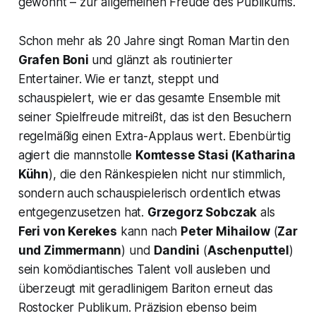
gewohnt – zur allgemeinen Freude des Publikums.
Schon mehr als 20 Jahre singt Roman Martin den
Grafen Boni
und glänzt als routinierter
Entertainer. Wie er tanzt, steppt und
schauspielert, wie er das gesamte Ensemble mit
seiner Spielfreude mitreißt, das ist den Besuchern
regelmäßig einen Extra-Applaus wert. Ebenbürtig
agiert die mannstolle
Komtesse Stasi
(Katharina
Kühn
), die den Ränkespielen nicht nur stimmlich,
sondern auch schauspielerisch ordentlich etwas
entgegenzusetzen hat.
Grzegorz Sobczak
als
Feri von Kerekes
kann nach
Peter Mihailow
(
Zar
und Zimmermann
) und
Dandini
(
Aschenputtel
)
sein komödiantisches Talent voll ausleben und
überzeugt mit geradlinigem Bariton erneut das
Rostocker Publikum. Präzision ebenso beim