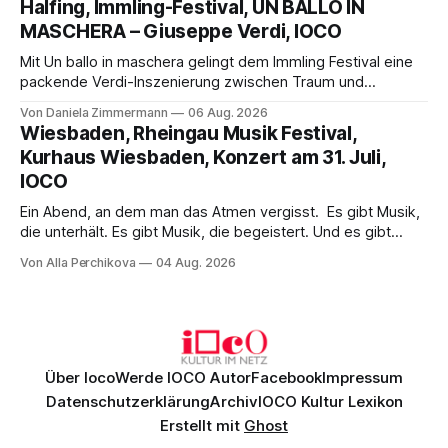
Halfing, Immling-Festival, UN BALLO IN
Philharmonikern, szenisch bleibt der zweite Akt jedoch
MASCHERA – Giuseppe Verdi, IOCO
hinter den Erwartungen zurück.
Mit Un ballo in maschera gelingt dem Immling Festival eine
packende Verdi-Inszenierung zwischen Traum und
Wirklichkeit. Verena von Kerssenbrock verbindet
Von Daniela Zimmermann
06 Aug. 2026
psychologische Tiefe mit starken Bildern, getragen von
Wiesbaden, Rheingau Musik Festival,
einem spielfreudigen Ensemble und einer musikalisch
Kurhaus Wiesbaden, Konzert am 31. Juli,
überzeugenden Gesamtleistung.
IOCO
Ein Abend, an dem man das Atmen vergisst. Es gibt Musik,
die unterhält. Es gibt Musik, die begeistert. Und es gibt
Musik, nach der man minutenlang kein Wort sagen kann.
Von Alla Perchikova
04 Aug. 2026
Genau so war der Abend im Kurhaus Wiesbaden, an dem
Johannes Brahms’ Erstes Klavierkonzert d-Moll op. 15 mit
Daniil
Über Ioco
Werde IOCO Autor
Facebook
Impressum
Datenschutzerklärung
Archiv
IOCO Kultur Lexikon
Erstellt mit
Ghost