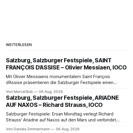
WEITERLESEN
Salzburg, Salzburger Festspiele, SAINT
FRANÇOIS D’ASSISE – Olivier Messiaen, IOCO
Mit Olivier Messiaens monumentalem Saint François
d’Assise präsentieren die Salzburger Festspiele einen
außergewöhnlichen Opernabend. Romeo Castellucci gelingt
Von Marcel Bub
06 Aug. 2026
eine bildgewaltige Inszenierung, Maxime Pascal entfaltet
Salzburg, Salzburger Festspiele, ARIADNE
die komplexe Partitur eindrucksvoll, Philippe Sly berührt als
AUF NAXOS – Richard Strauss, IOCO
Franziskus.
Salzburger Festspiele: Ersan Mondtag verlegt Richard
Strauss' Ariadne auf Naxos auf den Mars und verbindet
Science-Fiction mit Opernklassik. Musikalisch überzeugt die
Von Daniela Zimmermann
06 Aug. 2026
Aufführung mit starken Solisten und den Wiener