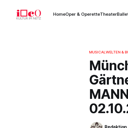
Home
Oper & Operette
Theater
Balle
MUSICALWELTEN & 
Münch
Gärtn
MANN
02.10
Redaktion