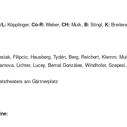
Köpplinger,
Weber,
Muik,
Stingl,
Breiten
/L:
Co-R:
CH:
B:
K:
iak, Filipcic, Hausberg, Tydén, Berg, Reichert, Klemm, Muik
amova, Lichter, Lucey, Bernal Gonzàles, Windhofer, Szepesi,
atstheaters am Gärtnerplatz
ine: