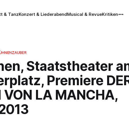
tt & Tanz
Konzert & Liederabend
Musical & Revue
Kritiken
BÜHNENZAUBER
en, Staatstheater a
erplatz, Premiere DE
 VON LA MANCHA,
.2013