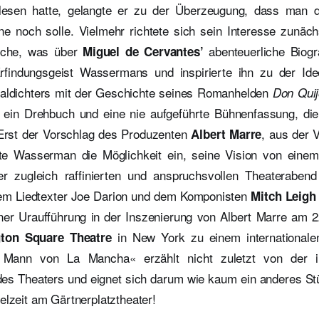
lesen hatte, gelangte er zu der Überzeugung, dass man d
ne noch solle. Vielmehr richtete sich sein Interesse zunäch
liche, was über
abenteuerliche Biograf
Miguel de Cervantes’
rfindungsgeist Wassermans und inspirierte ihn zu der Id
aldichters mit der Geschichte seines Romanhelden
Don Quij
 ein Drehbuch und eine nie aufgeführte Bühnenfassung, di
. Erst der Vorschlag des Produzenten
, aus der 
Albert Marre
e Wasserman die Möglichkeit ein, seine Vision von einem 
er zugleich raffinierten und anspruchsvollen Theaterabend
m Liedtexter Joe Darion und dem Komponisten
Mitch Leigh
ner Uraufführung in der Inszenierung von Albert Marre am
in New York zu einem internationale
ton Square Theatre
 Mann von La Mancha« erzählt nicht zuletzt von der i
 des Theaters und eignet sich darum wie kaum ein anderes Stü
elzeit am Gärtnerplatztheater!