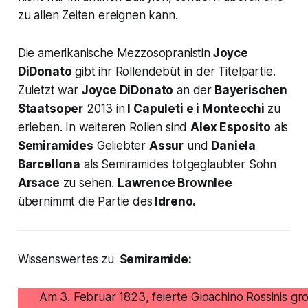
zu allen Zeiten ereignen kann.
Die amerikanische Mezzosopranistin
Joyce
DiDonato
gibt ihr Rollendebüt in der Titelpartie.
Zuletzt war
Joyce DiDonato
an der
Bayerischen
Staatsoper
2013 in
I Capuleti e i Montecchi
zu
erleben. In weiteren Rollen sind
Alex Esposito
als
Semiramides
Geliebter
Assur
und
Daniela
Barcellona
als Semiramides totgeglaubter Sohn
Arsace
zu sehen.
Lawrence Brownlee
übernimmt die Partie des
Idreno.
Wissenswertes zu
Semiramide:
Am 3. Februar 1823, feierte Gioachino Rossinis gr