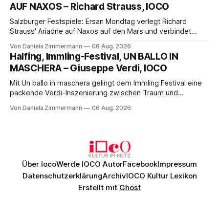
AUF NAXOS – Richard Strauss, IOCO
Franziskus.
Salzburger Festspiele: Ersan Mondtag verlegt Richard
Strauss' Ariadne auf Naxos auf den Mars und verbindet
Science-Fiction mit Opernklassik. Musikalisch überzeugt die
Von Daniela Zimmermann
06 Aug. 2026
Aufführung mit starken Solisten und den Wiener
Halfing, Immling-Festival, UN BALLO IN
Philharmonikern, szenisch bleibt der zweite Akt jedoch
MASCHERA – Giuseppe Verdi, IOCO
hinter den Erwartungen zurück.
Mit Un ballo in maschera gelingt dem Immling Festival eine
packende Verdi-Inszenierung zwischen Traum und
Wirklichkeit. Verena von Kerssenbrock verbindet
Von Daniela Zimmermann
06 Aug. 2026
psychologische Tiefe mit starken Bildern, getragen von
einem spielfreudigen Ensemble und einer musikalisch
überzeugenden Gesamtleistung.
Über Ioco
Werde IOCO Autor
Facebook
Impressum
Datenschutzerklärung
Archiv
IOCO Kultur Lexikon
Erstellt mit
Ghost