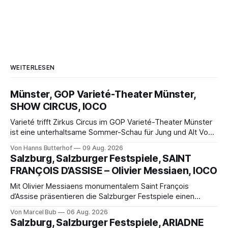
WEITERLESEN
Münster, GOP Varieté-Theater Münster,
SHOW CIRCUS, IOCO
Varieté trifft Zirkus Circus im GOP Varieté-Theater Münster
ist eine unterhaltsame Sommer-Schau für Jung und Alt Von
Hanns Butterhof Wenn sich im GOP Varieté-Theater
Von Hanns Butterhof
09 Aug. 2026
Münster der Vorhang zur neuen Show Circus hebt, erkundet
Salzburg, Salzburger Festspiele, SAINT
wohl auch eine junge Frau, wie es ist, wenn der Zirkus ins
FRANÇOIS D’ASSISE – Olivier Messiaen, IOCO
Varieté kommt.
Mit Olivier Messiaens monumentalem Saint François
d’Assise präsentieren die Salzburger Festspiele einen
außergewöhnlichen Opernabend. Romeo Castellucci gelingt
Von Marcel Bub
06 Aug. 2026
eine bildgewaltige Inszenierung, Maxime Pascal entfaltet
Salzburg, Salzburger Festspiele, ARIADNE
die komplexe Partitur eindrucksvoll, Philippe Sly berührt als