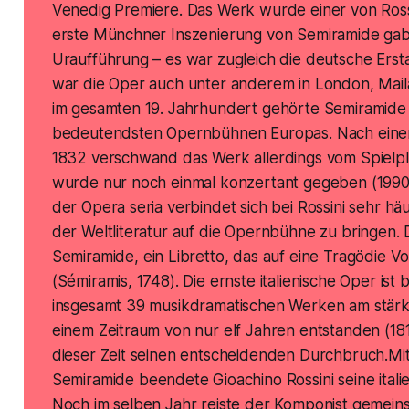
Venedig Premiere. Das Werk wurde einer von Rossi
erste Münchner Inszenierung von
Semiramide
gab
Uraufführung – es war zugleich die deutsche Erst
war die Oper auch unter anderem in London, Mail
im gesamten 19. Jahrhundert gehörte
Semiramide
bedeutendsten Opernbühnen Europas. Nach einer
1832 verschwand das Werk allerdings vom Spiel
wurde nur noch einmal konzertant gegeben (1990 
der Opera seria verbindet sich bei Rossini sehr hä
der Weltliteratur auf die Opernbühne zu bringen. D
Semiramide
, ein Libretto, das auf eine Tragödie V
(Sémiramis, 1748). Die ernste italienische Oper ist b
insgesamt 39 musikdramatischen Werken am stärks
einem Zeitraum von nur elf Jahren entstanden (1812
dieser Zeit seinen entscheidenden Durchbruch.Mi
Semiramide
beendete Gioachino Rossini seine itali
Noch im selben Jahr reiste der Komponist gemeinsa