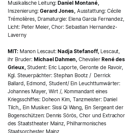
Musikalische Leitung:
Daniel Montané,
Inszenierung:
Gerard Jones,
Ausstattung: Cécile
Trémolières, Dramaturgie: Elena Garcia Fernandez,
Licht: Peter Meier, Chor: Sebastian Hernandez-
Laverny
MIT:
Manon Lescaut:
Nadja Stefanoff,
Lescaut,
ihr Bruder:
Michael Dahmen,
Chevalier
René des
Grieux,
Student: Eric Laporte, Geronte de Ravoir,
Kgl. Steuerpächter: Stephan Bootz / Derrick
Ballard, Edmond, Student/ Ein Leuchttumwärter:
Johannes Mayer, Wirt /, Kommandant eines
Kriegsschiffes: Doheon Kim, Tanzmeister: Daniel
Tilch,, Ein Musiker: Sissi Qi Wang, Ein Sergeant der
Bogenschützen: Dennis Sörös, Chor und Extrachor
des Staatstheater Mainz, Philharmonisches
Staatsorchester Mainz