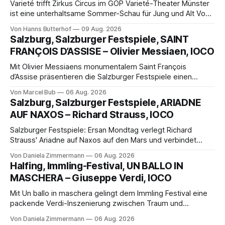
Varieté trifft Zirkus Circus im GOP Varieté-Theater Münster
ist eine unterhaltsame Sommer-Schau für Jung und Alt Von
Hanns Butterhof Wenn sich im GOP Varieté-Theater
Von Hanns Butterhof
09 Aug. 2026
Münster der Vorhang zur neuen Show Circus hebt, erkundet
Salzburg, Salzburger Festspiele, SAINT
wohl auch eine junge Frau, wie es ist, wenn der Zirkus ins
FRANÇOIS D’ASSISE – Olivier Messiaen, IOCO
Varieté kommt.
Mit Olivier Messiaens monumentalem Saint François
d’Assise präsentieren die Salzburger Festspiele einen
außergewöhnlichen Opernabend. Romeo Castellucci gelingt
Von Marcel Bub
06 Aug. 2026
eine bildgewaltige Inszenierung, Maxime Pascal entfaltet
Salzburg, Salzburger Festspiele, ARIADNE
die komplexe Partitur eindrucksvoll, Philippe Sly berührt als
AUF NAXOS – Richard Strauss, IOCO
Franziskus.
Salzburger Festspiele: Ersan Mondtag verlegt Richard
Strauss' Ariadne auf Naxos auf den Mars und verbindet
Science-Fiction mit Opernklassik. Musikalisch überzeugt die
Von Daniela Zimmermann
06 Aug. 2026
Aufführung mit starken Solisten und den Wiener
Halfing, Immling-Festival, UN BALLO IN
Philharmonikern, szenisch bleibt der zweite Akt jedoch
MASCHERA – Giuseppe Verdi, IOCO
hinter den Erwartungen zurück.
Mit Un ballo in maschera gelingt dem Immling Festival eine
packende Verdi-Inszenierung zwischen Traum und
Wirklichkeit. Verena von Kerssenbrock verbindet
Von Daniela Zimmermann
06 Aug. 2026
psychologische Tiefe mit starken Bildern, getragen von