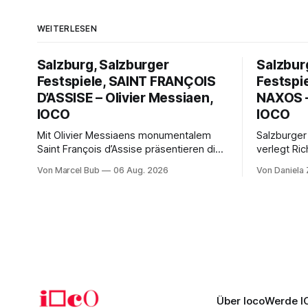
WEITERLESEN
Salzburg, Salzburger
Salzbur
Festspiele, SAINT FRANÇOIS
Festspi
D’ASSISE – Olivier Messiaen,
NAXOS –
IOCO
IOCO
Mit Olivier Messiaens monumentalem
Salzburger
Saint François d’Assise präsentieren die
verlegt Ric
Salzburger Festspiele einen
Naxos auf 
Von Marcel Bub
06 Aug. 2026
Von Daniela
außergewöhnlichen Opernabend.
Science-Fi
Romeo Castellucci gelingt eine
Musikalisc
bildgewaltige Inszenierung, Maxime
mit starke
Pascal entfaltet die komplexe Partitur
Philharmoni
eindrucksvoll, Philippe Sly berührt als
zweite Akt
Franziskus.
Erwartunge
Über Ioco
Werde I