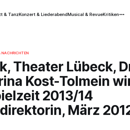
tt & Tanz
Konzert & Liederabend
Musical & Revue
Kritiken
& NACHRICHTEN
, Theater Lübeck, Dr
rina Kost-Tolmein wi
ielzeit 2013/14
direktorin, März 201