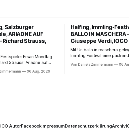
g, Salzburger
Halfing, Immling-Festi
ele, ARIADNE AUF
BALLO IN MASCHERA 
 Richard Strauss,
Giuseppe Verdi, IOCO
Mit Un ballo in maschera geli
Immling Festival eine packend
 Festspiele: Ersan Mondtag
Inszenierung zwischen Traum
hard Strauss' Ariadne auf
Von Daniela Zimmermann
06 Au
Wirklichkeit. Verena von Ker
den Mars und verbindet
 Zimmermann
06 Aug. 2026
verbindet psychologische Tie
ction mit Opernklassik.
starken Bildern, getragen vo
h überzeugt die Aufführung
spielfreudigen Ensemble und 
n Solisten und den Wiener
musikalisch überzeugenden
kern, szenisch bleibt der
Gesamtleistung.
 jedoch hinter den
n zurück.
OCO Autor
Facebook
Impressum
Datenschutzerklärung
Archiv
I