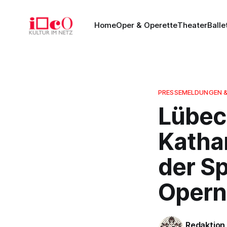
Home
Oper & Operette
Theater
Balle
PRESSEMELDUNGEN 
Lübeck
Katha
der Sp
Opern
Redaktion