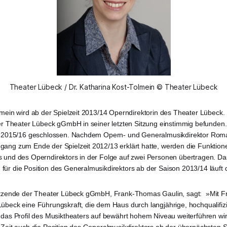
Theater Lübeck / Dr. Katharina Kost-Tolmein © Theater Lübeck
lmein wird ab der Spielzeit 2013/14 Operndirektorin des Theater Lübeck.
der Theater Lübeck gGmbH in seiner letzten Sitzung einstimmig befunden
it 2015/16 geschlossen. Nachdem Opern- und Generalmusikdirektor Roma
ang zum Ende der Spielzeit 2012/13 erklärt hatte, werden die Funktion
s und des Operndirektors in der Folge auf zwei Personen übertragen. Da
ür die Position des Generalmusikdirektors ab der Saison 2013/14 läuft d
sitzende der Theater Lübeck gGmbH, Frank-Thomas Gaulin, sagt: »Mit Fr
übeck eine Führungskraft, die dem Haus durch langjährige, hochqualifizi
 das Profil des Musiktheaters auf bewährt hohem Niveau weiterführen wi