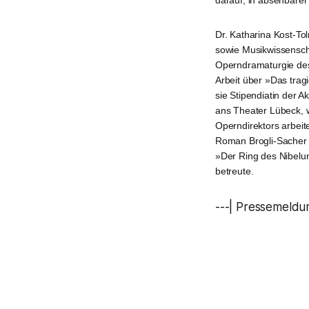
darauf, in absehbarer
Dr. Katharina Kost-To
sowie Musikwissenscha
Operndramaturgie des
Arbeit über »Das tra
sie Stipendiatin der 
ans Theater Lübeck, w
Operndirektors arbeit
Roman Brogli-Sacher 
»Der Ring des Nibelu
betreute.
---| Pressemeldu