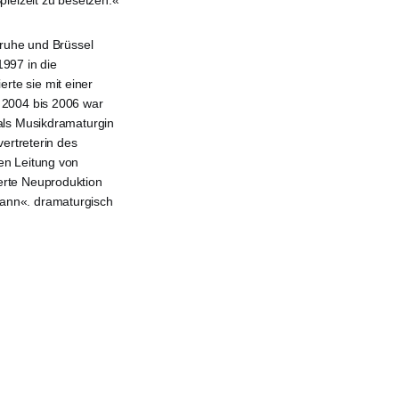
pielzeit zu besetzen.«
sruhe und Brüssel
997 in die
te sie mit einer
 2004 bis 2006 war
als Musikdramaturgin
ertreterin des
en Leitung von
erte Neuproduktion
Mann«. dramaturgisch