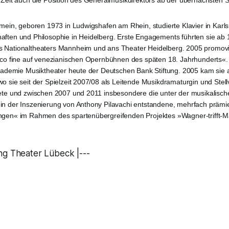
 Zeit auch die Position des Generalmusikdirektors ab der übernächsten S
lmein, geboren 1973 in Ludwigshafen am Rhein, studierte Klavier in Karl
ften und Philosophie in Heidelberg. Erste Engagements führten sie ab 1
 Nationaltheaters Mannheim und ans Theater Heidelberg. 2005 promovier
gico fine auf venezianischen Opernbühnen des späten 18. Jahrhunderts«.
Akademie Musiktheater heute der Deutschen Bank Stiftung. 2005 kam sie 
o sie seit der Spielzeit 2007/08 als Leitende Musikdramaturgin und Stellv
ete und zwischen 2007 und 2011 insbesondere die unter der musikalisch
in der Inszenierung von Anthony Pilavachi entstandene, mehrfach prämi
ngen« im Rahmen des spartenübergreifenden Projektes »Wagner-trifft-
ng Theater Lübeck |---