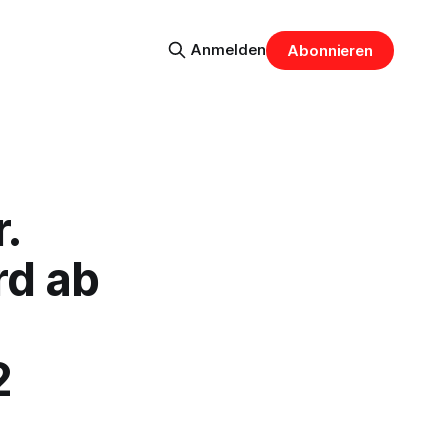
Anmelden
Abonnieren
.
rd ab
2