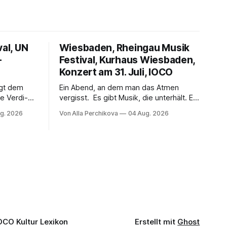
val, UN
Wiesbaden, Rheingau Musik
–
Festival, Kurhaus Wiesbaden,
Konzert am 31. Juli, IOCO
ngt dem
Ein Abend, an dem man das Atmen
e Verdi-
vergisst. Es gibt Musik, die unterhält. Es
 und
gibt Musik, die begeistert. Und es gibt
g. 2026
Von Alla Perchikova
04 Aug. 2026
ssenbrock
Musik, nach der man minutenlang kein
fe mit
Wort sagen kann. Genau so war der
n einem
Abend im Kurhaus Wiesbaden, an dem
einer
Johannes Brahms’ Erstes Klavierkonzert
d-Moll op. 15 mit Daniil
OCO Kultur Lexikon
Erstellt mit
Ghost