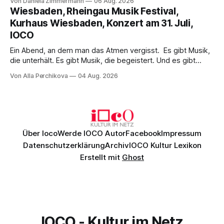
Von Daniela Zimmermann
06 Aug. 2026
psychologische Tiefe mit starken Bildern, getragen von
Wiesbaden, Rheingau Musik Festival,
einem spielfreudigen Ensemble und einer musikalisch
Kurhaus Wiesbaden, Konzert am 31. Juli,
überzeugenden Gesamtleistung.
IOCO
Ein Abend, an dem man das Atmen vergisst. Es gibt Musik,
die unterhält. Es gibt Musik, die begeistert. Und es gibt
Musik, nach der man minutenlang kein Wort sagen kann.
Von Alla Perchikova
04 Aug. 2026
Genau so war der Abend im Kurhaus Wiesbaden, an dem
Johannes Brahms’ Erstes Klavierkonzert d-Moll op. 15 mit
Daniil
Über Ioco
Werde IOCO Autor
Facebook
Impressum
Datenschutzerklärung
Archiv
IOCO Kultur Lexikon
Erstellt mit
Ghost
IOCO - Kultur im Netz