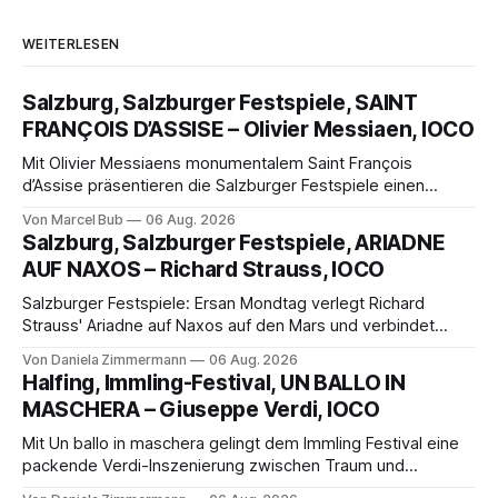
WEITERLESEN
Salzburg, Salzburger Festspiele, SAINT
FRANÇOIS D’ASSISE – Olivier Messiaen, IOCO
Mit Olivier Messiaens monumentalem Saint François
d’Assise präsentieren die Salzburger Festspiele einen
außergewöhnlichen Opernabend. Romeo Castellucci gelingt
Von Marcel Bub
06 Aug. 2026
eine bildgewaltige Inszenierung, Maxime Pascal entfaltet
Salzburg, Salzburger Festspiele, ARIADNE
die komplexe Partitur eindrucksvoll, Philippe Sly berührt als
AUF NAXOS – Richard Strauss, IOCO
Franziskus.
Salzburger Festspiele: Ersan Mondtag verlegt Richard
Strauss' Ariadne auf Naxos auf den Mars und verbindet
Science-Fiction mit Opernklassik. Musikalisch überzeugt die
Von Daniela Zimmermann
06 Aug. 2026
Aufführung mit starken Solisten und den Wiener
Halfing, Immling-Festival, UN BALLO IN
Philharmonikern, szenisch bleibt der zweite Akt jedoch
MASCHERA – Giuseppe Verdi, IOCO
hinter den Erwartungen zurück.
Mit Un ballo in maschera gelingt dem Immling Festival eine
packende Verdi-Inszenierung zwischen Traum und
Wirklichkeit. Verena von Kerssenbrock verbindet