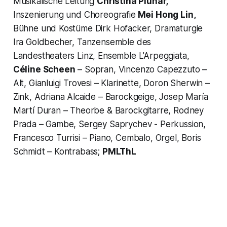
Musikalische Leitung
Christina Pluhar,
Inszenierung und Choreografie
Mei Hong Lin,
Bühne und Kostüme Dirk Hofacker, Dramaturgie
Ira Goldbecher, Tanzensemble des
Landestheaters Linz, Ensemble L’Arpeggiata,
Céline Scheen
– Sopran, Vincenzo Capezzuto –
Alt, Gianluigi Trovesi – Klarinette, Doron Sherwin –
Zink, Adriana Alcaide – Barockgeige, Josep María
Martí Duran – Theorbe & Barockgitarre, Rodney
Prada – Gambe, Sergey Saprychev - Perkussion,
Francesco Turrisi – Piano, Cembalo, Orgel, Boris
Schmidt – Kontrabass;
PMLThL