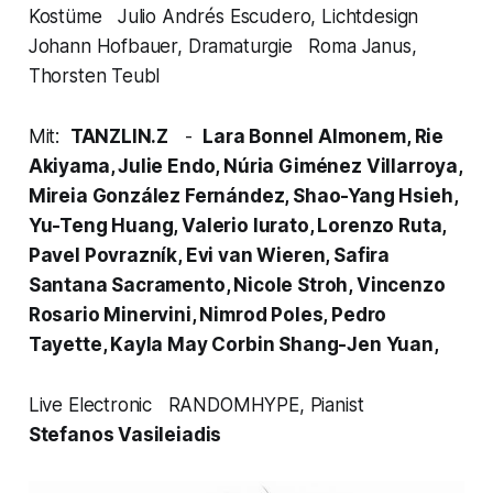
Kostüme Julio Andrés Escudero, Lichtdesign
Johann Hofbauer, Dramaturgie Roma Janus,
Thorsten Teubl
Mit:
TANZLIN.Z
-
Lara Bonnel Almonem, Rie
Akiyama, Julie Endo, Núria Giménez Villarroya,
Mireia González Fernández, Shao-Yang Hsieh,
Yu-Teng Huang, Valerio Iurato, Lorenzo Ruta,
Pavel Povrazník, Evi van Wieren, Safira
Santana Sacramento, Nicole Stroh, Vincenzo
Rosario Minervini, Nimrod Poles, Pedro
Tayette, Kayla May Corbin Shang-Jen Yuan,
Live Electronic RANDOMHYPE, Pianist
Stefanos Vasileiadis