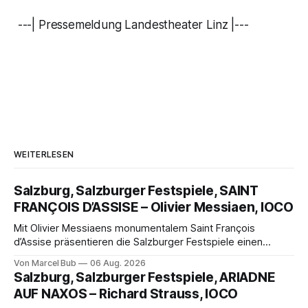
---| Pressemeldung Landestheater Linz |---
WEITERLESEN
Salzburg, Salzburger Festspiele, SAINT
FRANÇOIS D’ASSISE – Olivier Messiaen, IOCO
Mit Olivier Messiaens monumentalem Saint François
d’Assise präsentieren die Salzburger Festspiele einen
außergewöhnlichen Opernabend. Romeo Castellucci gelingt
Von Marcel Bub
06 Aug. 2026
eine bildgewaltige Inszenierung, Maxime Pascal entfaltet
Salzburg, Salzburger Festspiele, ARIADNE
die komplexe Partitur eindrucksvoll, Philippe Sly berührt als
AUF NAXOS – Richard Strauss, IOCO
Franziskus.