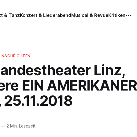
tt & Tanz
Konzert & Liederabend
Musical & Revue
Kritiken
& NACHRICHTEN
Landestheater Linz,
ere EIN AMERIKANER
 25.11.2018
—
2 Min. Lesezeit