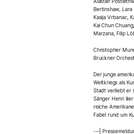
Alastair Postleth
Bertinshaw, Lara
Kasija Vrbanac, K
Kai Chun Chuang,
Marzana, Filip L
Christopher Mundy
Bruckner Orchest
Der junge amerik
Weltkriegs als Ku
Stadt verliebt er
Sänger Henri liie
reiche Amerikane
Fabel rund um Ku
---| Pressemeldun