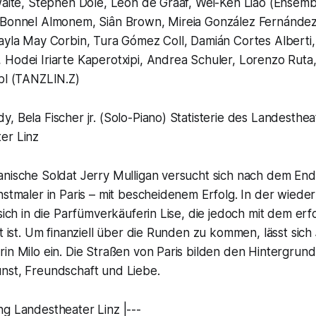
waite, Stephen Dole, Leon de Graaf, Wei-Ken Liao (Ensemb
 Bonnel Almonem, Siân Brown, Mireia González Fernández,
ayla May Corbin, Tura Gómez Coll, Damián Cortes Alberti, 
 Hodei Iriarte Kaperotxipi, Andrea Schuler, Lorenzo Rut
öbl (TANZLIN.Z)
, Bela Fischer jr. (Solo-Piano) Statisterie des Landesthea
er Linz
anische Soldat Jerry Mulligan versucht sich nach dem En
nstmaler in Paris – mit be­scheidenem Erfolg. In der wied
 sich in die Parfümverkäuferin Lise, die jedoch mit dem erf
rt ist. Um finanziell über die Runden zu kommen, lässt sich 
rin Milo ein. Die Straßen von Paris bilden den Hintergru
nst, Freund­schaft und Liebe.
g Landestheater Linz |---