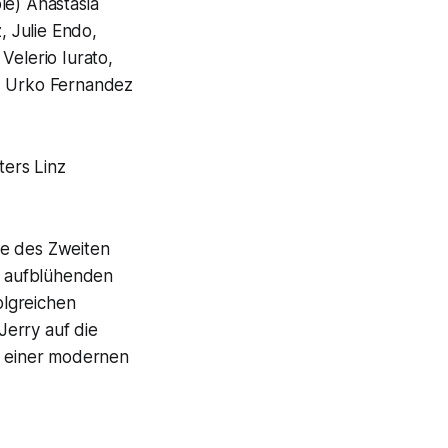
le) Anastasia
 Julie Endo,
Velerio Iurato,
a, Urko Fernandez
ters Linz
de des Zweiten
er aufblühenden
olgreichen
Jerry auf die
nd einer modernen