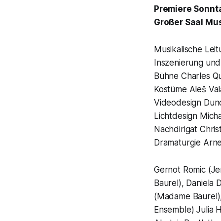
Premiere Sonnta
Großer Saal Mu
Musikalische Leit
Inszenierung und
Bühne Charles Qu
Kostüme Aleš Va
Videodesign Du
Lichtdesign Mich
Nachdirigat Chri
Dramaturgie Arn
Gernot Romic (Jer
Baurel), Daniela
(Madame Baurel),
Ensemble) Julia 