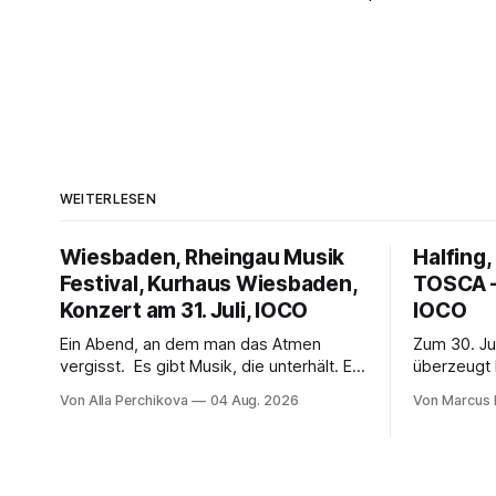
WEITERLESEN
Wiesbaden, Rheingau Musik
Halfing,
Festival, Kurhaus Wiesbaden,
TOSCA –
Konzert am 31. Juli, IOCO
IOCO
Ein Abend, an dem man das Atmen
Zum 30. Ju
vergisst. Es gibt Musik, die unterhält. Es
überzeugt 
gibt Musik, die begeistert. Und es gibt
packendes
Von Alla Perchikova
04 Aug. 2026
Von Marcus 
Musik, nach der man minutenlang kein
Überwachu
Wort sagen kann. Genau so war der
Ludwig Ba
Abend im Kurhaus Wiesbaden, an dem
spannend 
Johannes Brahms’ Erstes Klavierkonzert
von starke