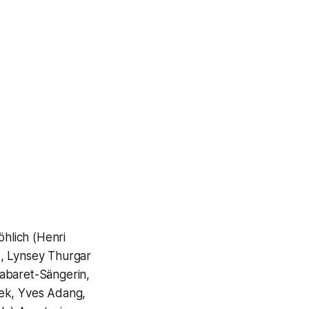
öhlich (Henri
), Lynsey Thurgar
Cabaret-Sängerin,
sek, Yves Adang,