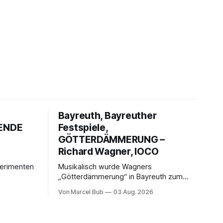
Bayreuth, Bayreuther
GENDE
Festspiele,
GÖTTERDÄMMERUNG –
Richard Wagner, IOCO
perimenten
Musikalisch wurde Wagners
„Götterdämmerung“ in Bayreuth zum
s „Der
überwältigenden Finale des „Ring
Von Marcel Bub
03 Aug. 2026
kender
10010110“: Christian Thielemann,
 einem
Festspielorchester und ein exzellentes
eige und
Sängerensemble begeisterten. Die KI-