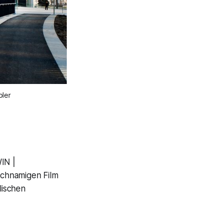
bler
N |
chnamigen Film
lischen