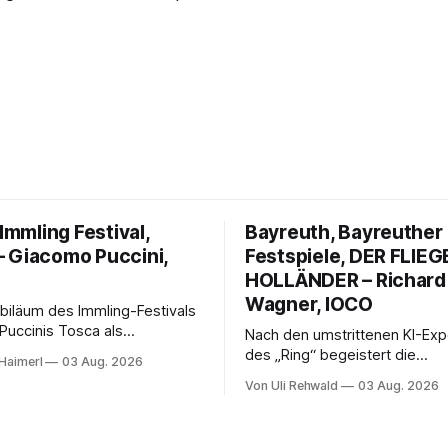
 Immling Festival,
Bayreuth, Bayreuther
 Giacomo Puccini,
Festspiele, DER FLIE
HOLLÄNDER – Richard
Wagner, IOCO
biläum des Immling-Festivals
Puccinis Tosca als
Nach den umstrittenen KI-Ex
 Musikdrama im
des „Ring“ begeistert die
Haimerl
03 Aug. 2026
ngsstaat der 1950er-Jahre.
Wiederaufnahme von Wagner
Von Uli Rehwald
03 Aug. 2026
umann erzählt das Werk
fliegende Holländer“ mit pac
und werkgetreu, getragen
Regie, großartiger Musik und
n Solisten, eindrucksvollen
neuen Traumpaar: Elisabeth T