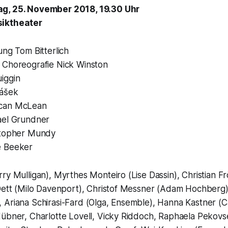
g, 25. November 2018, 19.30 Uhr
siktheater
ung Tom Bitterlich
 Choreografie Nick Winston
iggin
lášek
ncan McLean
ael Grundner
stopher Mundy
e Beeker
ry Mulligan), Myrthes Monteiro (Lise Dassin), Christian Fr
 Dett (Milo Davenport), Christof Messner (Adam Hochberg
 Ariana Schirasi-Fard (Olga, Ensemble), Hanna Kastner (
Hübner, Charlotte Lovell, Vicky Riddoch, Raphaela Pekov