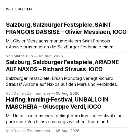
WEITERLESEN
Salzburg, Salzburger Festspiele, SAINT
FRANÇOIS D’ASSISE – Olivier Messiaen, IOCO
Mit Olivier Messiaens monumentalem Saint François
d’Assise präsentieren die Salzburger Festspiele einen
außergewöhnlichen Opernabend. Romeo Castellucci gelingt
Von Marcel Bub
06 Aug. 2026
eine bildgewaltige Inszenierung, Maxime Pascal entfaltet
Salzburg, Salzburger Festspiele, ARIADNE
die komplexe Partitur eindrucksvoll, Philippe Sly berührt als
AUF NAXOS – Richard Strauss, IOCO
Franziskus.
Salzburger Festspiele: Ersan Mondtag verlegt Richard
Strauss' Ariadne auf Naxos auf den Mars und verbindet
Science-Fiction mit Opernklassik. Musikalisch überzeugt die
Von Daniela Zimmermann
06 Aug. 2026
Aufführung mit starken Solisten und den Wiener
Halfing, Immling-Festival, UN BALLO IN
Philharmonikern, szenisch bleibt der zweite Akt jedoch
MASCHERA – Giuseppe Verdi, IOCO
hinter den Erwartungen zurück.
Mit Un ballo in maschera gelingt dem Immling Festival eine
packende Verdi-Inszenierung zwischen Traum und
Wirklichkeit. Verena von Kerssenbrock verbindet
Von Daniela Zimmermann
06 Aug. 2026