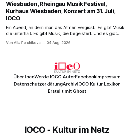
psychologische Tiefe mit starken Bildern, getragen von
Wiesbaden, Rheingau Musik Festival,
einem spielfreudigen Ensemble und einer musikalisch
Kurhaus Wiesbaden, Konzert am 31. Juli,
überzeugenden Gesamtleistung.
IOCO
Ein Abend, an dem man das Atmen vergisst. Es gibt Musik,
die unterhält. Es gibt Musik, die begeistert. Und es gibt
Musik, nach der man minutenlang kein Wort sagen kann.
Von Alla Perchikova
04 Aug. 2026
Genau so war der Abend im Kurhaus Wiesbaden, an dem
Johannes Brahms’ Erstes Klavierkonzert d-Moll op. 15 mit
Daniil
Über Ioco
Werde IOCO Autor
Facebook
Impressum
Datenschutzerklärung
Archiv
IOCO Kultur Lexikon
Erstellt mit
Ghost
IOCO - Kultur im Netz