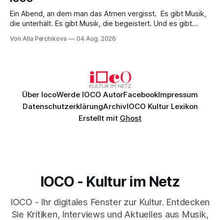
Ein Abend, an dem man das Atmen vergisst. Es gibt Musik,
die unterhält. Es gibt Musik, die begeistert. Und es gibt
Musik, nach der man minutenlang kein Wort sagen kann.
Von Alla Perchikova
04 Aug. 2026
Genau so war der Abend im Kurhaus Wiesbaden, an dem
Johannes Brahms’ Erstes Klavierkonzert d-Moll op. 15 mit
Daniil
Über Ioco
Werde IOCO Autor
Facebook
Impressum
Datenschutzerklärung
Archiv
IOCO Kultur Lexikon
Erstellt mit
Ghost
IOCO - Kultur im Netz
IOCO - Ihr digitales Fenster zur Kultur. Entdecken
Sie Kritiken, Interviews und Aktuelles aus Musik,