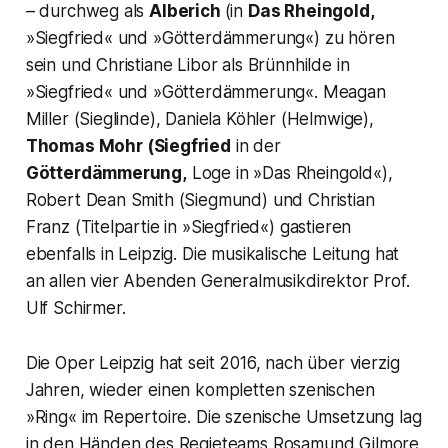
– durchweg als
Alberich
(in
Das Rheingold,
»Siegfried« und »Götterdämmerung«) zu hören
sein und Christiane Libor als Brünnhilde in
»Siegfried« und »Götterdämmerung«. Meagan
Miller (Sieglinde), Daniela Köhler (Helmwige),
Thomas Mohr
(Siegfried
in der
Götterdämmerung,
Loge in »Das Rheingold«),
Robert Dean Smith (Siegmund) und Christian
Franz (Titelpartie in »Siegfried«) gastieren
ebenfalls in Leipzig. Die musikalische Leitung hat
an allen vier Abenden Generalmusikdirektor Prof.
Ulf Schirmer.
Die Oper Leipzig hat seit 2016, nach über vierzig
Jahren, wieder einen kompletten szenischen
»Ring« im Repertoire. Die szenische Umsetzung lag
in den Händen des Regieteams Rosamund Gilmore