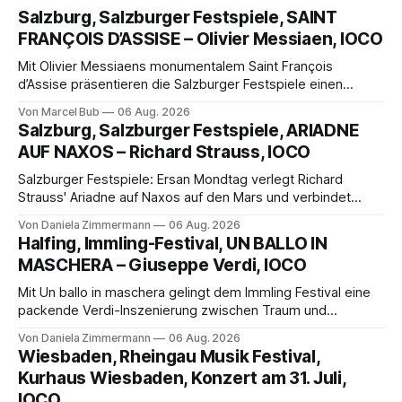
Salzburg, Salzburger Festspiele, SAINT
FRANÇOIS D’ASSISE – Olivier Messiaen, IOCO
Mit Olivier Messiaens monumentalem Saint François
d’Assise präsentieren die Salzburger Festspiele einen
außergewöhnlichen Opernabend. Romeo Castellucci gelingt
Von Marcel Bub
06 Aug. 2026
eine bildgewaltige Inszenierung, Maxime Pascal entfaltet
Salzburg, Salzburger Festspiele, ARIADNE
die komplexe Partitur eindrucksvoll, Philippe Sly berührt als
AUF NAXOS – Richard Strauss, IOCO
Franziskus.
Salzburger Festspiele: Ersan Mondtag verlegt Richard
Strauss' Ariadne auf Naxos auf den Mars und verbindet
Science-Fiction mit Opernklassik. Musikalisch überzeugt die
Von Daniela Zimmermann
06 Aug. 2026
Aufführung mit starken Solisten und den Wiener
Halfing, Immling-Festival, UN BALLO IN
Philharmonikern, szenisch bleibt der zweite Akt jedoch
MASCHERA – Giuseppe Verdi, IOCO
hinter den Erwartungen zurück.
Mit Un ballo in maschera gelingt dem Immling Festival eine
packende Verdi-Inszenierung zwischen Traum und
Wirklichkeit. Verena von Kerssenbrock verbindet
Von Daniela Zimmermann
06 Aug. 2026
psychologische Tiefe mit starken Bildern, getragen von
Wiesbaden, Rheingau Musik Festival,
einem spielfreudigen Ensemble und einer musikalisch
Kurhaus Wiesbaden, Konzert am 31. Juli,
überzeugenden Gesamtleistung.
IOCO