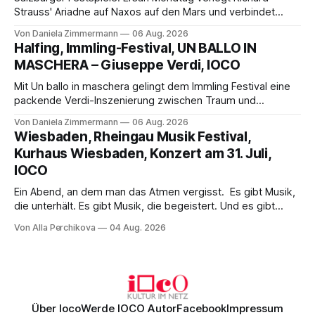
Strauss' Ariadne auf Naxos auf den Mars und verbindet
Science-Fiction mit Opernklassik. Musikalisch überzeugt die
Von Daniela Zimmermann
06 Aug. 2026
Aufführung mit starken Solisten und den Wiener
Halfing, Immling-Festival, UN BALLO IN
Philharmonikern, szenisch bleibt der zweite Akt jedoch
MASCHERA – Giuseppe Verdi, IOCO
hinter den Erwartungen zurück.
Mit Un ballo in maschera gelingt dem Immling Festival eine
packende Verdi-Inszenierung zwischen Traum und
Wirklichkeit. Verena von Kerssenbrock verbindet
Von Daniela Zimmermann
06 Aug. 2026
psychologische Tiefe mit starken Bildern, getragen von
Wiesbaden, Rheingau Musik Festival,
einem spielfreudigen Ensemble und einer musikalisch
Kurhaus Wiesbaden, Konzert am 31. Juli,
überzeugenden Gesamtleistung.
IOCO
Ein Abend, an dem man das Atmen vergisst. Es gibt Musik,
die unterhält. Es gibt Musik, die begeistert. Und es gibt
Musik, nach der man minutenlang kein Wort sagen kann.
Von Alla Perchikova
04 Aug. 2026
Genau so war der Abend im Kurhaus Wiesbaden, an dem
Johannes Brahms’ Erstes Klavierkonzert d-Moll op. 15 mit
Daniil
Über Ioco
Werde IOCO Autor
Facebook
Impressum