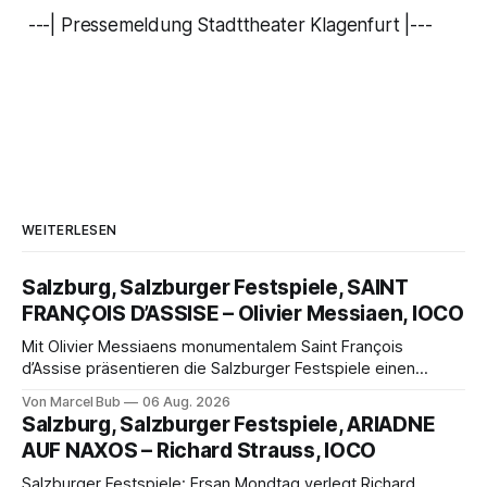
---| Pressemeldung Stadttheater Klagenfurt |---
WEITERLESEN
Salzburg, Salzburger Festspiele, SAINT
FRANÇOIS D’ASSISE – Olivier Messiaen, IOCO
Mit Olivier Messiaens monumentalem Saint François
d’Assise präsentieren die Salzburger Festspiele einen
außergewöhnlichen Opernabend. Romeo Castellucci gelingt
Von Marcel Bub
06 Aug. 2026
eine bildgewaltige Inszenierung, Maxime Pascal entfaltet
Salzburg, Salzburger Festspiele, ARIADNE
die komplexe Partitur eindrucksvoll, Philippe Sly berührt als
AUF NAXOS – Richard Strauss, IOCO
Franziskus.
Salzburger Festspiele: Ersan Mondtag verlegt Richard