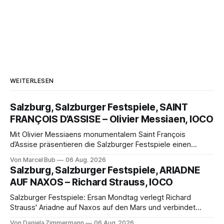
WEITERLESEN
Salzburg, Salzburger Festspiele, SAINT
FRANÇOIS D’ASSISE – Olivier Messiaen, IOCO
Mit Olivier Messiaens monumentalem Saint François
d’Assise präsentieren die Salzburger Festspiele einen
außergewöhnlichen Opernabend. Romeo Castellucci gelingt
Von Marcel Bub
06 Aug. 2026
eine bildgewaltige Inszenierung, Maxime Pascal entfaltet
Salzburg, Salzburger Festspiele, ARIADNE
die komplexe Partitur eindrucksvoll, Philippe Sly berührt als
AUF NAXOS – Richard Strauss, IOCO
Franziskus.
Salzburger Festspiele: Ersan Mondtag verlegt Richard
Strauss' Ariadne auf Naxos auf den Mars und verbindet
Science-Fiction mit Opernklassik. Musikalisch überzeugt die
Von Daniela Zimmermann
06 Aug. 2026