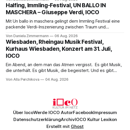
Aufführung mit starken Solisten und den Wiener
Halfing, Immling-Festival, UN BALLO IN
Philharmonikern, szenisch bleibt der zweite Akt jedoch
MASCHERA – Giuseppe Verdi, IOCO
hinter den Erwartungen zurück.
Mit Un ballo in maschera gelingt dem Immling Festival eine
packende Verdi-Inszenierung zwischen Traum und
Wirklichkeit. Verena von Kerssenbrock verbindet
Von Daniela Zimmermann
06 Aug. 2026
psychologische Tiefe mit starken Bildern, getragen von
Wiesbaden, Rheingau Musik Festival,
einem spielfreudigen Ensemble und einer musikalisch
Kurhaus Wiesbaden, Konzert am 31. Juli,
überzeugenden Gesamtleistung.
IOCO
Ein Abend, an dem man das Atmen vergisst. Es gibt Musik,
die unterhält. Es gibt Musik, die begeistert. Und es gibt
Musik, nach der man minutenlang kein Wort sagen kann.
Von Alla Perchikova
04 Aug. 2026
Genau so war der Abend im Kurhaus Wiesbaden, an dem
Johannes Brahms’ Erstes Klavierkonzert d-Moll op. 15 mit
Daniil
Über Ioco
Werde IOCO Autor
Facebook
Impressum
Datenschutzerklärung
Archiv
IOCO Kultur Lexikon
Erstellt mit
Ghost