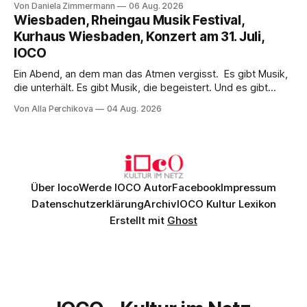
Von Daniela Zimmermann
06 Aug. 2026
psychologische Tiefe mit starken Bildern, getragen von
Wiesbaden, Rheingau Musik Festival,
einem spielfreudigen Ensemble und einer musikalisch
Kurhaus Wiesbaden, Konzert am 31. Juli,
überzeugenden Gesamtleistung.
IOCO
Ein Abend, an dem man das Atmen vergisst. Es gibt Musik,
die unterhält. Es gibt Musik, die begeistert. Und es gibt
Musik, nach der man minutenlang kein Wort sagen kann.
Von Alla Perchikova
04 Aug. 2026
Genau so war der Abend im Kurhaus Wiesbaden, an dem
Johannes Brahms’ Erstes Klavierkonzert d-Moll op. 15 mit
Daniil
Über Ioco
Werde IOCO Autor
Facebook
Impressum
Datenschutzerklärung
Archiv
IOCO Kultur Lexikon
Erstellt mit
Ghost