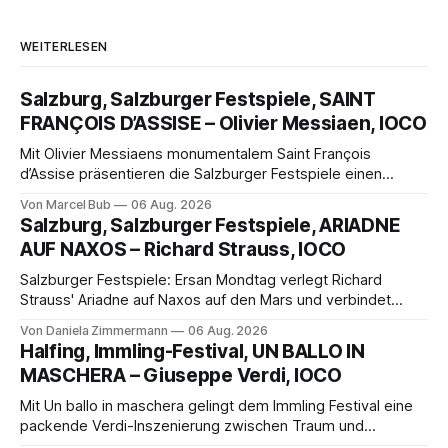
WEITERLESEN
Salzburg, Salzburger Festspiele, SAINT
FRANÇOIS D’ASSISE – Olivier Messiaen, IOCO
Mit Olivier Messiaens monumentalem Saint François
d’Assise präsentieren die Salzburger Festspiele einen
außergewöhnlichen Opernabend. Romeo Castellucci gelingt
Von Marcel Bub
06 Aug. 2026
eine bildgewaltige Inszenierung, Maxime Pascal entfaltet
Salzburg, Salzburger Festspiele, ARIADNE
die komplexe Partitur eindrucksvoll, Philippe Sly berührt als
AUF NAXOS – Richard Strauss, IOCO
Franziskus.
Salzburger Festspiele: Ersan Mondtag verlegt Richard
Strauss' Ariadne auf Naxos auf den Mars und verbindet
Science-Fiction mit Opernklassik. Musikalisch überzeugt die
Von Daniela Zimmermann
06 Aug. 2026
Aufführung mit starken Solisten und den Wiener
Halfing, Immling-Festival, UN BALLO IN
Philharmonikern, szenisch bleibt der zweite Akt jedoch
MASCHERA – Giuseppe Verdi, IOCO
hinter den Erwartungen zurück.
Mit Un ballo in maschera gelingt dem Immling Festival eine
packende Verdi-Inszenierung zwischen Traum und
Wirklichkeit. Verena von Kerssenbrock verbindet