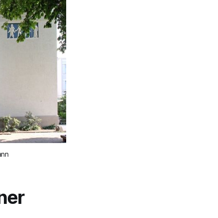
ann
ner