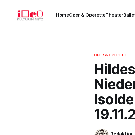
Home
Oper & Operette
Theater
Balle
OPER & OPERETTE
Hildes
Niede
Isolde
19.11.
Redaktion