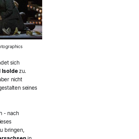
otographics
det sich
 Isolde
zu.
aber nicht
estalten seines
h - nach
ieses
u bringen,
dersachsen
in