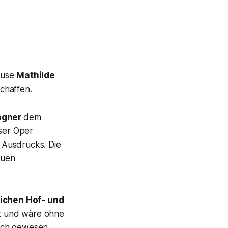
Muse
Mathilde
Schaffen.
gner
dem
eser Oper
n Ausdrucks. Die
auen
lichen Hof- und
t und wäre ohne
ich gewesen,