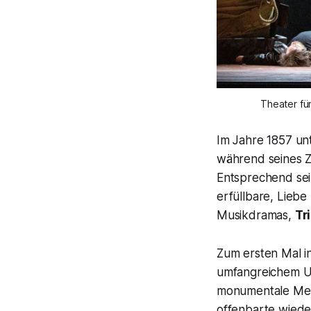
Theater fü
Im Jahre 1857 un
während seines Z
Entsprechend sei
erfüllbare, Lieb
Musikdramas,
Tr
Zum ersten Mal i
umfangreichem U
monumentale Meis
offenbarte wiede