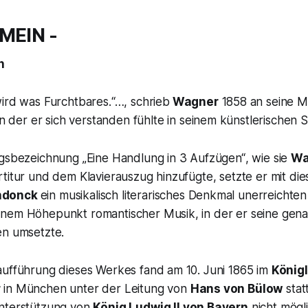
 MEIN -
n
ird was Furchtbares.“…
, schrieb
Wagner
1858 an seine 
n der er sich verstanden fühlte in seinem künstlerischen 
ungsbezeichnung
„Eine Handlung in 3 Aufzügen“
, wie sie
Wa
titur und dem Klavierauszug hinzufügte, setzte er mit di
ndonck
ein musikalisch literarisches Denkmal unerreichte
nem Höhepunkt romantischer Musik, in der er seine gen
en umsetzte.
aufführung dieses Werkes fand am 10. Juni 1865 im
König
r
in München unter der Leitung von
Hans von Bülow
stat
nterstützung von
König Ludwig II von Bayern
nicht mögl