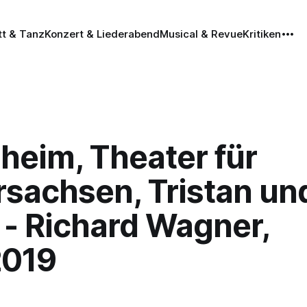
tt & Tanz
Konzert & Liederabend
Musical & Revue
Kritiken
heim, Theater für
rsachsen, Tristan un
 - Richard Wagner,
2019