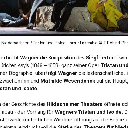
r Niedersachsen / Tristan und Isolde - hier : Ensemble © T.Behind-Ph
terbricht
Wagner
die Komposition des
Siegfried
und wen
üricher Asyls (1849 – 1858) ganz seiner Oper
Tristan und
ner Biographie, überträgt
Wagner
die leidenschaftliche, 
e zwischen ihm und
Mathilde Wesendonck
auf die Hauptg
istan und Isolde
.
n der Geschichte des
Hildesheimer Theaters
öffnete sic
mbau - der Vorhang für
Wagners
Tristan und
Isolde
.
D
terwerk zur festlichen Wiedereröffnung auf die Bühne z
r einmal eindrucksvoll die Stärke des
Theaters für Nie