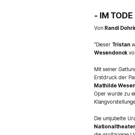
- IM TODE
Von
Randi Dohri
“Dieser
Tristan
w
Wesendonck
vo
Mit seiner Gatt
Erstdruck der Par
Mathilde Wese
Oper wurde zu ei
Klangvorstellung
Die umjubelte Ur
Nationaltheate
die großzügige U