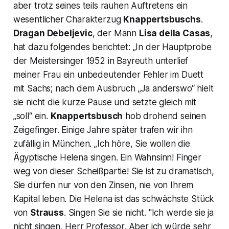
aber trotz seines teils rauhen Auftretens ein
wesentlicher Charakterzug
Knappertsbuschs
.
Dragan Debeljevic
, der Mann
Lisa della Casas
,
hat dazu folgendes berichtet: „In der Hauptprobe
der Meistersinger 1952 in Bayreuth unterlief
meiner Frau ein unbedeutender Fehler im Duett
mit Sachs; nach dem Ausbruch „Ja anderswo“ hielt
sie nicht die kurze Pause und setzte gleich mit
„soll“ ein.
Knappertsbusch
hob drohend seinen
Zeigefinger. Einige Jahre später trafen wir ihn
zufällig in München. „Ich höre, Sie wollen die
Ägyptische Helena singen. Ein Wahnsinn! Finger
weg von dieser Scheißpartie! Sie ist zu dramatisch,
Sie dürfen nur von den Zinsen, nie von Ihrem
Kapital leben. Die Helena ist das schwächste Stück
von
Strauss
. Singen Sie sie nicht. "Ich werde sie ja
nicht singen, Herr Professor. Aber ich würde sehr