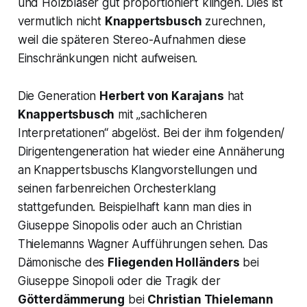
und Holzbläser gut proportioniert klingen. Dies ist
vermutlich nicht
Knappertsbusch
zurechnen,
weil die späteren Stereo-Aufnahmen diese
Einschränkungen nicht aufweisen.
Die Generation
Herbert von Karajans
hat
Knappertsbusch
mit „sachlicheren
Interpretationen“ abgelöst. Bei der ihm folgenden/
Dirigentengeneration hat wieder eine Annäherung
an Knappertsbuschs Klangvorstellungen und
seinen farbenreichen Orchesterklang
stattgefunden. Beispielhaft kann man dies in
Giuseppe Sinopolis oder auch an Christian
Thielemanns Wagner Aufführungen sehen. Das
Dämonische des
Fliegenden Holländers
bei
Giuseppe Sinopoli oder die Tragik der
Götterdämmerung
bei
Christian Thielemann