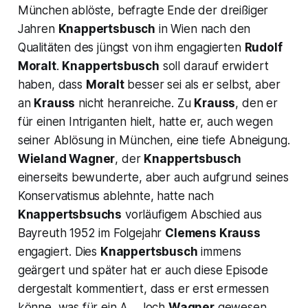
München ablöste, befragte Ende der dreißiger
Jahren
Knappertsbusch
in Wien nach den
Qualitäten des jüngst von ihm engagierten
Rudolf
Moralt
.
Knappertsbusch
soll darauf erwidert
haben, dass
Moralt
besser sei als er selbst, aber
an
Krauss
nicht heranreiche. Zu
Krauss
, den er
für einen Intriganten hielt, hatte er, auch wegen
seiner Ablösung in München, eine tiefe Abneigung.
Wieland Wagner
, der
Knappertsbusch
einerseits bewunderte, aber auch aufgrund seines
Konservatismus ablehnte, hatte nach
Knappertsbsuchs
vorläufigem Abschied aus
Bayreuth 1952 im Folgejahr
Clemens Krauss
engagiert. Dies
Knappertsbusch
immens
geärgert und später hat er auch diese Episode
dergestalt kommentiert, dass er erst ermessen
könne, was für ein A…..loch
Wagner
gewesen