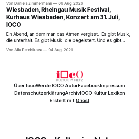
Wirklichkeit. Verena von Kerssenbrock verbindet
Von Daniela Zimmermann
06 Aug. 2026
psychologische Tiefe mit starken Bildern, getragen von
Wiesbaden, Rheingau Musik Festival,
einem spielfreudigen Ensemble und einer musikalisch
Kurhaus Wiesbaden, Konzert am 31. Juli,
überzeugenden Gesamtleistung.
IOCO
Ein Abend, an dem man das Atmen vergisst. Es gibt Musik,
die unterhält. Es gibt Musik, die begeistert. Und es gibt
Musik, nach der man minutenlang kein Wort sagen kann.
Von Alla Perchikova
04 Aug. 2026
Genau so war der Abend im Kurhaus Wiesbaden, an dem
Johannes Brahms’ Erstes Klavierkonzert d-Moll op. 15 mit
Daniil
Über Ioco
Werde IOCO Autor
Facebook
Impressum
Datenschutzerklärung
Archiv
IOCO Kultur Lexikon
Erstellt mit
Ghost