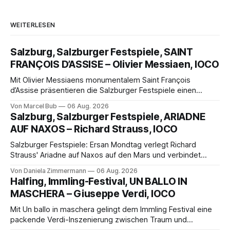
WEITERLESEN
Salzburg, Salzburger Festspiele, SAINT
FRANÇOIS D’ASSISE – Olivier Messiaen, IOCO
Mit Olivier Messiaens monumentalem Saint François
d’Assise präsentieren die Salzburger Festspiele einen
außergewöhnlichen Opernabend. Romeo Castellucci gelingt
Von Marcel Bub
06 Aug. 2026
eine bildgewaltige Inszenierung, Maxime Pascal entfaltet
Salzburg, Salzburger Festspiele, ARIADNE
die komplexe Partitur eindrucksvoll, Philippe Sly berührt als
AUF NAXOS – Richard Strauss, IOCO
Franziskus.
Salzburger Festspiele: Ersan Mondtag verlegt Richard
Strauss' Ariadne auf Naxos auf den Mars und verbindet
Science-Fiction mit Opernklassik. Musikalisch überzeugt die
Von Daniela Zimmermann
06 Aug. 2026
Aufführung mit starken Solisten und den Wiener
Halfing, Immling-Festival, UN BALLO IN
Philharmonikern, szenisch bleibt der zweite Akt jedoch
MASCHERA – Giuseppe Verdi, IOCO
hinter den Erwartungen zurück.
Mit Un ballo in maschera gelingt dem Immling Festival eine
packende Verdi-Inszenierung zwischen Traum und