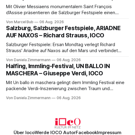
Mit Olivier Messiaens monumentalem Saint François
d’Assise präsentieren die Salzburger Festspiele einen
außergewöhnlichen Opernabend. Romeo Castellucci gelingt
Von Marcel Bub
06 Aug. 2026
eine bildgewaltige Inszenierung, Maxime Pascal entfaltet
Salzburg, Salzburger Festspiele, ARIADNE
die komplexe Partitur eindrucksvoll, Philippe Sly berührt als
AUF NAXOS – Richard Strauss, IOCO
Franziskus.
Salzburger Festspiele: Ersan Mondtag verlegt Richard
Strauss' Ariadne auf Naxos auf den Mars und verbindet
Science-Fiction mit Opernklassik. Musikalisch überzeugt die
Von Daniela Zimmermann
06 Aug. 2026
Aufführung mit starken Solisten und den Wiener
Halfing, Immling-Festival, UN BALLO IN
Philharmonikern, szenisch bleibt der zweite Akt jedoch
MASCHERA – Giuseppe Verdi, IOCO
hinter den Erwartungen zurück.
Mit Un ballo in maschera gelingt dem Immling Festival eine
packende Verdi-Inszenierung zwischen Traum und
Wirklichkeit. Verena von Kerssenbrock verbindet
Von Daniela Zimmermann
06 Aug. 2026
psychologische Tiefe mit starken Bildern, getragen von
einem spielfreudigen Ensemble und einer musikalisch
überzeugenden Gesamtleistung.
Über Ioco
Werde IOCO Autor
Facebook
Impressum