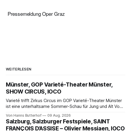
Pressemeldung Oper Graz
WEITERLESEN
Münster, GOP Varieté-Theater Münster,
SHOW CIRCUS, IOCO
Varieté trifft Zirkus Circus im GOP Varieté-Theater Münster
ist eine unterhaltsame Sommer-Schau für Jung und Alt Von
Hanns Butterhof Wenn sich im GOP Varieté-Theater
Von Hanns Butterhof
09 Aug. 2026
Münster der Vorhang zur neuen Show Circus hebt, erkundet
Salzburg, Salzburger Festspiele, SAINT
wohl auch eine junge Frau, wie es ist, wenn der Zirkus ins
FRANÇOIS D’ASSISE – Olivier Messiaen, IOCO
Varieté kommt.