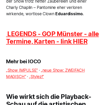
der Show trotz netter Zaubereien und einer
Charly Chaplin
– Pantomine eher verloren
wirkende, wortlose Clown
Eduardissimo.
LEGENDS - GOP Münster - alle
Termine, Karten - link HIER
Mehr bei IOCO
„Show IMPULSE“
·
„neue Show: ZWEIFACH
MAGISCH“
·
„Stylez!“
Wie wirkt sich die Playback-
Schau auf die artistischen