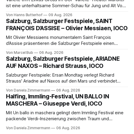
ist eine unterhaltsame Sommer-Schau für Jung und Alt Von
Hanns Butterhof Wenn sich im GOP Varieté-Theater
Von Hanns Butterhof
09 Aug. 2026
Münster der Vorhang zur neuen Show Circus hebt, erkundet
Salzburg, Salzburger Festspiele, SAINT
wohl auch eine junge Frau, wie es ist, wenn der Zirkus ins
FRANÇOIS D’ASSISE – Olivier Messiaen, IOCO
Varieté kommt.
Mit Olivier Messiaens monumentalem Saint François
d’Assise präsentieren die Salzburger Festspiele einen
außergewöhnlichen Opernabend. Romeo Castellucci gelingt
Von Marcel Bub
06 Aug. 2026
eine bildgewaltige Inszenierung, Maxime Pascal entfaltet
Salzburg, Salzburger Festspiele, ARIADNE
die komplexe Partitur eindrucksvoll, Philippe Sly berührt als
AUF NAXOS – Richard Strauss, IOCO
Franziskus.
Salzburger Festspiele: Ersan Mondtag verlegt Richard
Strauss' Ariadne auf Naxos auf den Mars und verbindet
Science-Fiction mit Opernklassik. Musikalisch überzeugt die
Von Daniela Zimmermann
06 Aug. 2026
Aufführung mit starken Solisten und den Wiener
Halfing, Immling-Festival, UN BALLO IN
Philharmonikern, szenisch bleibt der zweite Akt jedoch
MASCHERA – Giuseppe Verdi, IOCO
hinter den Erwartungen zurück.
Mit Un ballo in maschera gelingt dem Immling Festival eine
packende Verdi-Inszenierung zwischen Traum und
Wirklichkeit. Verena von Kerssenbrock verbindet
Von Daniela Zimmermann
06 Aug. 2026
psychologische Tiefe mit starken Bildern, getragen von