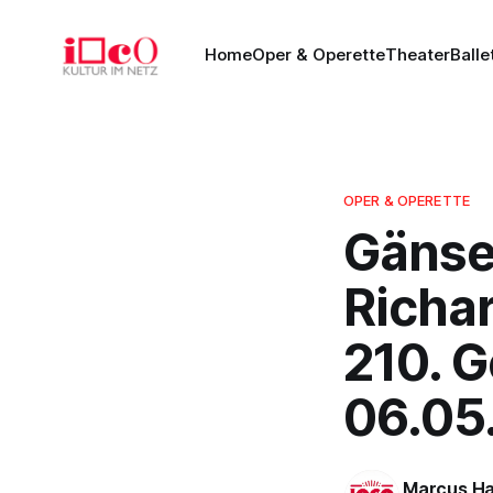
Home
Oper & Operette
Theater
Balle
OPER & OPERETTE
Gänse
Richa
210. G
06.05
Marcus Ha