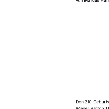
von
Marcus Hai
Den 210. Geburt
Wiener Bariton
T