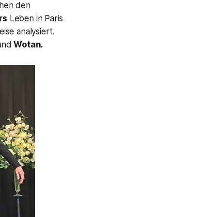
chen den
rs
Leben in Paris
ise analysiert.
und
Wotan.