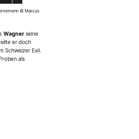
Bornemann © Marcus
ss
Wagner
seine
eilte er doch
m Schweizer Exil.
Proben als