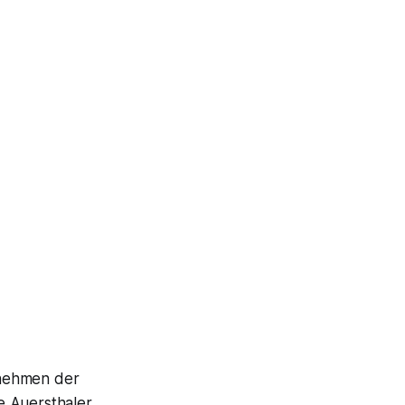
 nehmen der
 Auersthaler