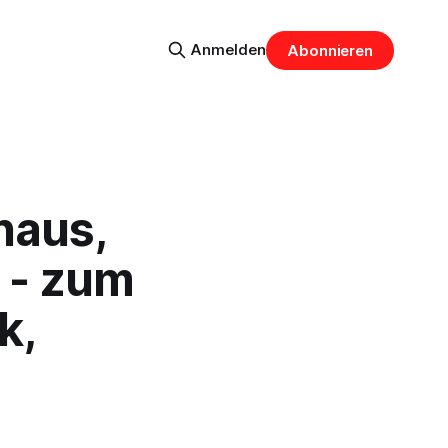
Anmelden
Abonnieren
haus,
 - zum
k,