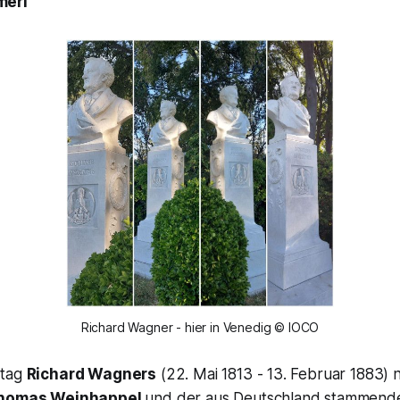
merl
Richard Wagner - hier in Venedig © IOCO
stag
Richard Wagners
(22. Mai 1813 - 13. Februar 1883)
homas Weinhappel
und der aus Deutschland stammende