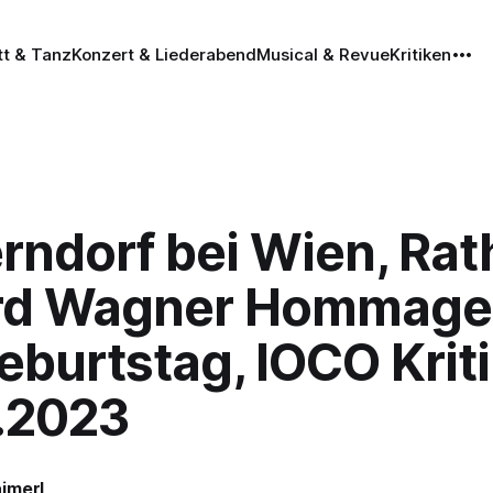
tt & Tanz
Konzert & Liederabend
Musical & Revue
Kritiken
rndorf bei Wien, Rat
rd Wagner Hommage
eburtstag, IOCO Kriti
.2023
imerl