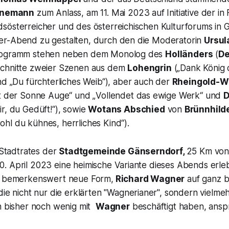
rnemann
zum Anlass, am 11. Mai 2023 auf Initiative der in
sösterreicher und des österreichischen Kulturforums in 
r-Abend zu gestalten, durch den die Moderatorin
Ursul
rogramm stehen neben dem Monolog des
Holländers
(
De
schnitte zweier Szenen aus dem
Lohengrin
(„
Dank König d
nd
„Du fürchterliches Weib“
), aber auch der
Rheingold-W
lt der Sonne Auge“
und „
Vollendet das ewige Werk“
und
D
r, du Gedüft!“
), sowie
Wotans Abschied
von
Brünnhild
hl du kühnes, herrliches Kind“).
s Stadtrates der
Stadtgemeinde Gänserndorf,
25 Km von 
. April 2023 eine heimische Variante dieses Abends erleb
ne bemerkenswert neue Form,
Richard Wagner
auf ganz 
ie nicht nur die erklärten "
Wagnerianer",
sondern vielmeh
ch bisher noch wenig mit
Wagner
beschäftigt haben, anspr