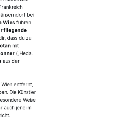
 Frankreich
Gänserndorf bei
a Wies
führen
r fliegende
ir, dass du zu
otan
mit
onner
(„
Heda,
e
aus der
Wien entfernt,
en. Die Künstler
besondere Weise
r auch jene im
icht.