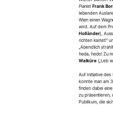
Pianist
Frank Bo
lebenden Ausland
Wien einen Wagne
wird. Auf dem P
Holländer
), Aus
richten kamst!“
u
„Abendlich strah
heda, hedo! Zu mi
Walküre
(„Leb wo
Auf Initiative de
konnte man am 30
finden dabei ei
zu präsentieren, d
Publikum, die si