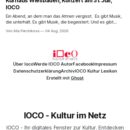
Kurhaus Wiesbaden, Konzert am 31. Juli,
überzeugenden Gesamtleistung.
IOCO
Ein Abend, an dem man das Atmen vergisst. Es gibt Musik,
die unterhält. Es gibt Musik, die begeistert. Und es gibt
Musik, nach der man minutenlang kein Wort sagen kann.
Von Alla Perchikova
04 Aug. 2026
Genau so war der Abend im Kurhaus Wiesbaden, an dem
Johannes Brahms’ Erstes Klavierkonzert d-Moll op. 15 mit
Daniil
Über Ioco
Werde IOCO Autor
Facebook
Impressum
Datenschutzerklärung
Archiv
IOCO Kultur Lexikon
Erstellt mit
Ghost
IOCO - Kultur im Netz
IOCO - Ihr digitales Fenster zur Kultur. Entdecken