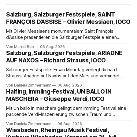
Salzburg, Salzburger Festspiele, SAINT
FRANÇOIS D’ASSISE – Olivier Messiaen, IOCO
Mit Olivier Messiaens monumentalem Saint François
d’Assise präsentieren die Salzburger Festspiele einen
außergewöhnlichen Opernabend. Romeo Castellucci gelingt
Von Marcel Bub
06 Aug. 2026
eine bildgewaltige Inszenierung, Maxime Pascal entfaltet
Salzburg, Salzburger Festspiele, ARIADNE
die komplexe Partitur eindrucksvoll, Philippe Sly berührt als
AUF NAXOS – Richard Strauss, IOCO
Franziskus.
Salzburger Festspiele: Ersan Mondtag verlegt Richard
Strauss' Ariadne auf Naxos auf den Mars und verbindet
Science-Fiction mit Opernklassik. Musikalisch überzeugt die
Von Daniela Zimmermann
06 Aug. 2026
Aufführung mit starken Solisten und den Wiener
Halfing, Immling-Festival, UN BALLO IN
Philharmonikern, szenisch bleibt der zweite Akt jedoch
MASCHERA – Giuseppe Verdi, IOCO
hinter den Erwartungen zurück.
Mit Un ballo in maschera gelingt dem Immling Festival eine
packende Verdi-Inszenierung zwischen Traum und
Wirklichkeit. Verena von Kerssenbrock verbindet
Von Daniela Zimmermann
06 Aug. 2026
psychologische Tiefe mit starken Bildern, getragen von
Wiesbaden, Rheingau Musik Festival,
einem spielfreudigen Ensemble und einer musikalisch