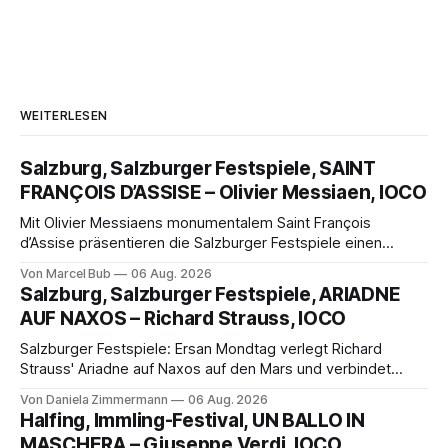
WEITERLESEN
Salzburg, Salzburger Festspiele, SAINT
FRANÇOIS D’ASSISE – Olivier Messiaen, IOCO
Mit Olivier Messiaens monumentalem Saint François
d’Assise präsentieren die Salzburger Festspiele einen
außergewöhnlichen Opernabend. Romeo Castellucci gelingt
Von Marcel Bub
06 Aug. 2026
eine bildgewaltige Inszenierung, Maxime Pascal entfaltet
Salzburg, Salzburger Festspiele, ARIADNE
die komplexe Partitur eindrucksvoll, Philippe Sly berührt als
AUF NAXOS – Richard Strauss, IOCO
Franziskus.
Salzburger Festspiele: Ersan Mondtag verlegt Richard
Strauss' Ariadne auf Naxos auf den Mars und verbindet
Science-Fiction mit Opernklassik. Musikalisch überzeugt die
Von Daniela Zimmermann
06 Aug. 2026
Aufführung mit starken Solisten und den Wiener
Halfing, Immling-Festival, UN BALLO IN
Philharmonikern, szenisch bleibt der zweite Akt jedoch
MASCHERA – Giuseppe Verdi, IOCO