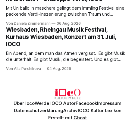
hinter den Erwartungen zurück.
Mit Un ballo in maschera gelingt dem Immling Festival eine
packende Verdi-Inszenierung zwischen Traum und
Wirklichkeit. Verena von Kerssenbrock verbindet
Von Daniela Zimmermann
06 Aug. 2026
psychologische Tiefe mit starken Bildern, getragen von
Wiesbaden, Rheingau Musik Festival,
einem spielfreudigen Ensemble und einer musikalisch
Kurhaus Wiesbaden, Konzert am 31. Juli,
überzeugenden Gesamtleistung.
IOCO
Ein Abend, an dem man das Atmen vergisst. Es gibt Musik,
die unterhält. Es gibt Musik, die begeistert. Und es gibt
Musik, nach der man minutenlang kein Wort sagen kann.
Von Alla Perchikova
04 Aug. 2026
Genau so war der Abend im Kurhaus Wiesbaden, an dem
Johannes Brahms’ Erstes Klavierkonzert d-Moll op. 15 mit
Daniil
Über Ioco
Werde IOCO Autor
Facebook
Impressum
Datenschutzerklärung
Archiv
IOCO Kultur Lexikon
Erstellt mit
Ghost