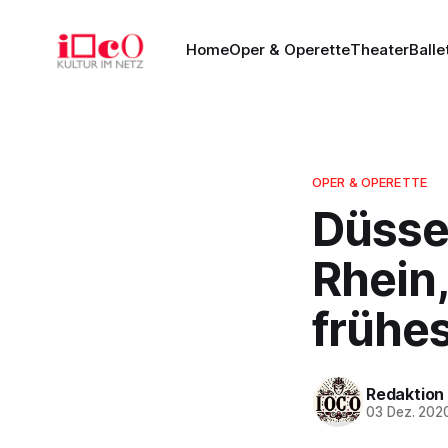
Home
Oper & Operette
Theater
Balle
OPER & OPERETTE
Düsse
Rhein,
frühe
Redaktion
03 Dez. 202