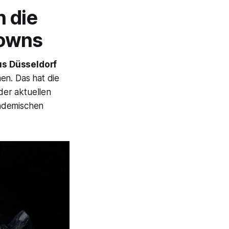
n die
downs
s Düsseldorf
n. Das hat die
der aktuellen
ndemischen