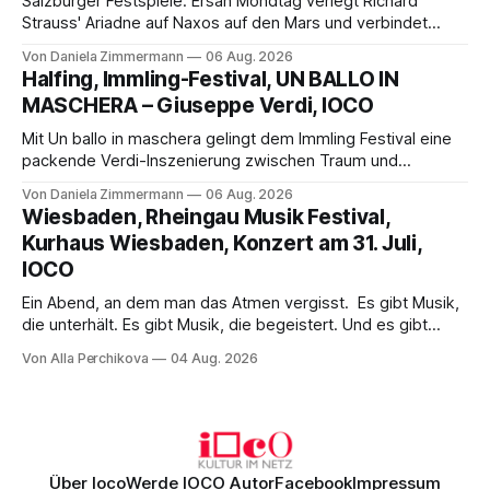
Salzburger Festspiele: Ersan Mondtag verlegt Richard
Strauss' Ariadne auf Naxos auf den Mars und verbindet
Science-Fiction mit Opernklassik. Musikalisch überzeugt die
Von Daniela Zimmermann
06 Aug. 2026
Aufführung mit starken Solisten und den Wiener
Halfing, Immling-Festival, UN BALLO IN
Philharmonikern, szenisch bleibt der zweite Akt jedoch
MASCHERA – Giuseppe Verdi, IOCO
hinter den Erwartungen zurück.
Mit Un ballo in maschera gelingt dem Immling Festival eine
packende Verdi-Inszenierung zwischen Traum und
Wirklichkeit. Verena von Kerssenbrock verbindet
Von Daniela Zimmermann
06 Aug. 2026
psychologische Tiefe mit starken Bildern, getragen von
Wiesbaden, Rheingau Musik Festival,
einem spielfreudigen Ensemble und einer musikalisch
Kurhaus Wiesbaden, Konzert am 31. Juli,
überzeugenden Gesamtleistung.
IOCO
Ein Abend, an dem man das Atmen vergisst. Es gibt Musik,
die unterhält. Es gibt Musik, die begeistert. Und es gibt
Musik, nach der man minutenlang kein Wort sagen kann.
Von Alla Perchikova
04 Aug. 2026
Genau so war der Abend im Kurhaus Wiesbaden, an dem
Johannes Brahms’ Erstes Klavierkonzert d-Moll op. 15 mit
Daniil
Über Ioco
Werde IOCO Autor
Facebook
Impressum