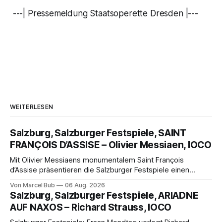
---| Pressemeldung Staatsoperette Dresden |---
WEITERLESEN
Salzburg, Salzburger Festspiele, SAINT
FRANÇOIS D’ASSISE – Olivier Messiaen, IOCO
Mit Olivier Messiaens monumentalem Saint François
d’Assise präsentieren die Salzburger Festspiele einen
außergewöhnlichen Opernabend. Romeo Castellucci gelingt
Von Marcel Bub
06 Aug. 2026
eine bildgewaltige Inszenierung, Maxime Pascal entfaltet
Salzburg, Salzburger Festspiele, ARIADNE
die komplexe Partitur eindrucksvoll, Philippe Sly berührt als
AUF NAXOS – Richard Strauss, IOCO
Franziskus.