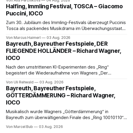
Von Alla Perchikova
04 Aug. 2026
Genau so war der Abend im Kurhaus Wiesbaden, an dem
Halfing, Immling Festival, TOSCA – Giacomo
Johannes Brahms’ Erstes Klavierkonzert d-Moll op. 15 mit
Puccini, IOCO
Daniil
Zum 30. Jubiläum des Immling-Festivals überzeugt Puccinis
Tosca als packendes Musikdrama im Überwachungsstaat
der 1950er-Jahre. Ludwig Baumann erzählt das Werk
Von Marcus Haimerl
03 Aug. 2026
spannend und werkgetreu, getragen von starken Solisten,
Bayreuth, Bayreuther Festspiele, DER
eindrucksvollen Projektionen und einer klangvollen
FLIEGENDE HOLLÄNDER – Richard Wagner,
musikalischen Leitung.
IOCO
Nach den umstrittenen KI-Experimenten des „Ring“
begeistert die Wiederaufnahme von Wagners „Der
fliegende Holländer“ mit packender Regie, großartiger
Von Uli Rehwald
03 Aug. 2026
Musik und einem neuen Traumpaar: Elisabeth Teige und
Bayreuth, Bayreuther Festspiele,
Nicholas Brownlee sorgen für einen der Höhepunkte der
GÖTTERDÄMMERUNG – Richard Wagner,
Bayreuther Festspiele 2026.
IOCO
Musikalisch wurde Wagners „Götterdämmerung“ in
Bayreuth zum überwältigenden Finale des „Ring 10010110“:
Christian Thielemann, Festspielorchester und ein
Von Marcel Bub
03 Aug. 2026
exzellentes Sängerensemble begeisterten. Die KI-geprägte