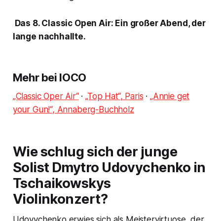
Das 8. Classic Open Air: Ein großer Abend, der
lange nachhallte.
Mehr bei IOCO
„Classic Oper Air“
·
„Top Hat“, Paris
·
„Annie get
your Gun!“, Annaberg-Buchholz
Wie schlug sich der junge
Solist Dmytro Udovychenko in
Tschaikowskys
Violinkonzert?
Udovychenko erwies sich als Meistervirtuose, der