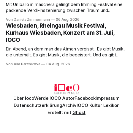
Mit Un ballo in maschera gelingt dem Immling Festival eine
packende Verdi-Inszenierung zwischen Traum und
Wirklichkeit. Verena von Kerssenbrock verbindet
Von Daniela Zimmermann
06 Aug. 2026
psychologische Tiefe mit starken Bildern, getragen von
Wiesbaden, Rheingau Musik Festival,
einem spielfreudigen Ensemble und einer musikalisch
Kurhaus Wiesbaden, Konzert am 31. Juli,
überzeugenden Gesamtleistung.
IOCO
Ein Abend, an dem man das Atmen vergisst. Es gibt Musik,
die unterhält. Es gibt Musik, die begeistert. Und es gibt
Musik, nach der man minutenlang kein Wort sagen kann.
Von Alla Perchikova
04 Aug. 2026
Genau so war der Abend im Kurhaus Wiesbaden, an dem
Johannes Brahms’ Erstes Klavierkonzert d-Moll op. 15 mit
Daniil
Über Ioco
Werde IOCO Autor
Facebook
Impressum
Datenschutzerklärung
Archiv
IOCO Kultur Lexikon
Erstellt mit
Ghost