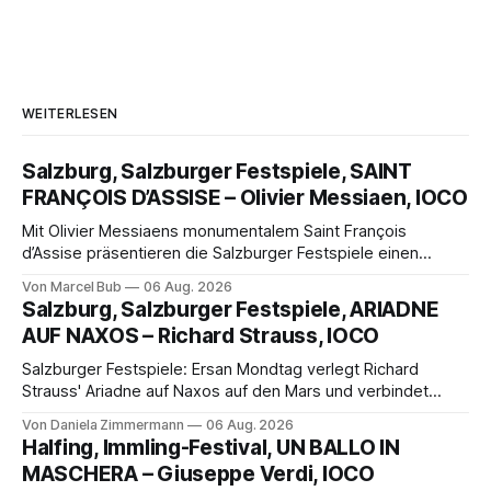
WEITERLESEN
Salzburg, Salzburger Festspiele, SAINT
FRANÇOIS D’ASSISE – Olivier Messiaen, IOCO
Mit Olivier Messiaens monumentalem Saint François
d’Assise präsentieren die Salzburger Festspiele einen
außergewöhnlichen Opernabend. Romeo Castellucci gelingt
Von Marcel Bub
06 Aug. 2026
eine bildgewaltige Inszenierung, Maxime Pascal entfaltet
Salzburg, Salzburger Festspiele, ARIADNE
die komplexe Partitur eindrucksvoll, Philippe Sly berührt als
AUF NAXOS – Richard Strauss, IOCO
Franziskus.
Salzburger Festspiele: Ersan Mondtag verlegt Richard
Strauss' Ariadne auf Naxos auf den Mars und verbindet
Science-Fiction mit Opernklassik. Musikalisch überzeugt die
Von Daniela Zimmermann
06 Aug. 2026
Aufführung mit starken Solisten und den Wiener
Halfing, Immling-Festival, UN BALLO IN
Philharmonikern, szenisch bleibt der zweite Akt jedoch
MASCHERA – Giuseppe Verdi, IOCO
hinter den Erwartungen zurück.