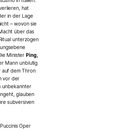
cismo in Italien.
erlieren, hat
der in der Lage
 nicht – wovon sie
 Macht über das
Ritual unterzogen
erungsebene
ie Minister
Ping,
ker Mann unblutig
r auf dem Thron
h vor der
ein unbekannter
ingeht, glauben
re subversiven
 Puccinis Oper