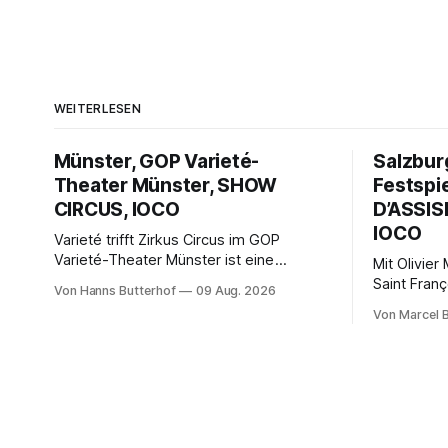
WEITERLESEN
Münster, GOP Varieté-
Salzbur
Theater Münster, SHOW
Festspi
CIRCUS, IOCO
D’ASSISE
IOCO
Varieté trifft Zirkus Circus im GOP
Varieté-Theater Münster ist eine
Mit Olivie
unterhaltsame Sommer-Schau für Jung
Saint Franç
Von Hanns Butterhof
09 Aug. 2026
und Alt Von Hanns Butterhof Wenn sich
Salzburger
Von Marcel 
im GOP Varieté-Theater Münster der
außergewö
Vorhang zur neuen Show Circus hebt,
Romeo Cast
erkundet wohl auch eine junge Frau, wie
bildgewalt
es ist, wenn der Zirkus ins Varieté
Pascal entf
kommt.
eindrucksvo
Franziskus