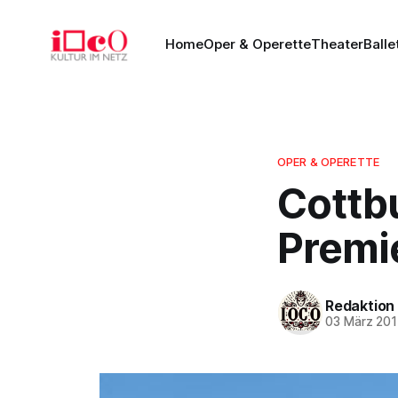
Home
Oper & Operette
Theater
Balle
OPER & OPERETTE
Cottbu
Premi
Redaktion
03 März 201