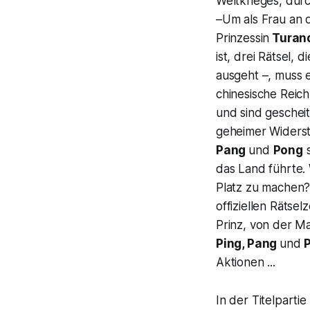
Weltkrieges, dur
–Um als Frau an d
Prinzessin
Turan
ist, drei Rätsel, 
ausgeht –, muss 
chinesische Reich
und sind gescheit
geheimer Widerst
Pang
und
Pong
s
das Land führte.
Platz zu machen?
offiziellen Rätse
Prinz, von der Ma
Ping, Pang
und
Aktionen ...
In der Titelpartie 