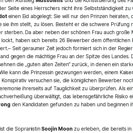
ch den Aufstieg
Mussolinis
und die Konstituierung des Fas
er Seite eines Herrschers nicht ihre Selbstständigkeit zu v
dot
einen Eid abgelegt: Sie will nur den Prinzen heiraten, 
die sie ihm stellt, zu lösen. Besteht er die schwere Prüfung
er sterben. Da aber neben der schönen Frau auch große
 lockt, haben sich bereits 26 Bewerber dem öffentlichen 
ert.– Seit geraumer Zeit jedoch formiert sich in der Regi
and gegen die mächtige Frau an der Spitze des Landes. D
ehnen die „guten alten Zeiten“ zurück, in denen ein star
 Wie kann die Prinzessin gezwungen werden, einem Kaise
 Konspirativ versuchen sie, die königlichen Bewerber noc
lzeremonie ihrerseits auf Tauglichkeit zu überprüfen. Als 
chverheißung überwältigt, das lebensgefährliche Risiko e
Pong
den Kandidaten gefunden zu haben und beginnen ih
ist die Sopranistin
Soojin Moon
zu erleben, die bereits in