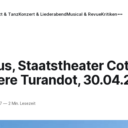
tt & Tanz
Konzert & Liederabend
Musical & Revue
Kritiken
s, Staatstheater Co
ere Turandot, 30.04.
7
—
2 Min. Lesezeit