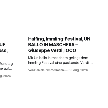
Halfing, Immling-Festival, UN
AUF
BALLO IN MASCHERA –
uss,
Giuseppe Verdi, IOCO
Mit Un ballo in maschera gelingt dem
Immling Festival eine packende Verdi-
 Mondtag
Inszenierung zwischen Traum und
ne auf
Von Daniela Zimmermann
06 Aug. 2026
Wirklichkeit. Verena von Kerssenbrock
indet
g. 2026
verbindet psychologische Tiefe mit
sik.
starken Bildern, getragen von einem
fführung
spielfreudigen Ensemble und einer
Wiener
musikalisch überzeugenden
ibt der
Gesamtleistung.