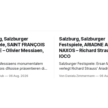
g, Salzburger
Salzburg, Salzburger
ele, SAINT FRANÇOIS
Festspiele, ARIADNE 
 – Olivier Messiaen,
NAXOS – Richard Stra
IOCO
r Messiaens monumentalem
Salzburger Festspiele: Ersan
ois d’Assise präsentieren die
verlegt Richard Strauss' Ariad
 Festspiele einen
Naxos auf den Mars und verb
Bub
06 Aug. 2026
Von Daniela Zimmermann
06 Au
hnlichen Opernabend.
Science-Fiction mit Opernklas
ellucci gelingt eine
Musikalisch überzeugt die Au
ige Inszenierung, Maxime
mit starken Solisten und den 
altet die komplexe Partitur
Philharmonikern, szenisch ble
ll, Philippe Sly berührt als
zweite Akt jedoch hinter den
.
Erwartungen zurück.