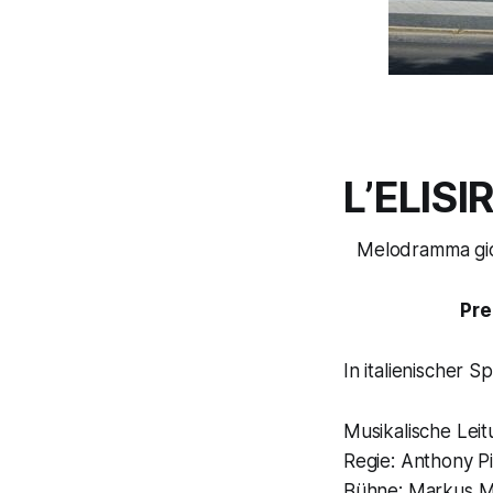
L’ELIS
Melodramma gio
Pre
In italienischer 
Musikalische Lei
Regie: Anthony Pi
Bühne: Markus 