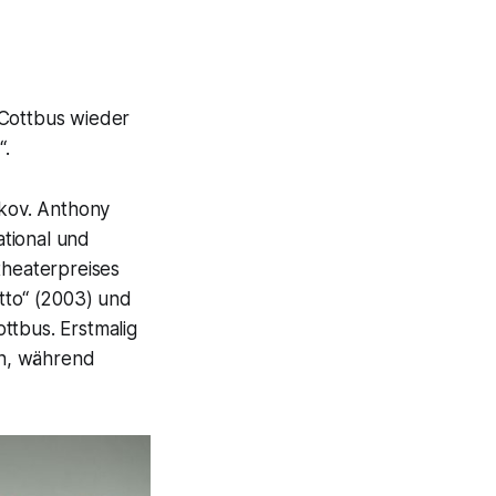
 Cottbus wieder
“.
akov. Anthony
tional und
theaterpreises
etto“ (2003) und
ttbus. Erstmalig
on, während