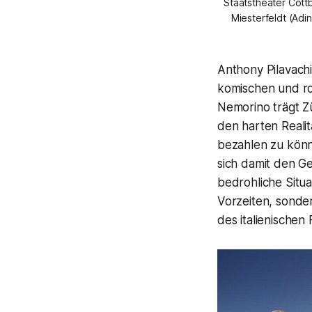
Staatstheater Cottb
Miesterfeldt (Ad
Anthony Pilavachi
komischen und ro
Nemorino trägt Zü
den harten Reali
bezahlen zu könn
sich damit den Ge
bedrohliche Situa
Vorzeiten, sonder
des italienischen