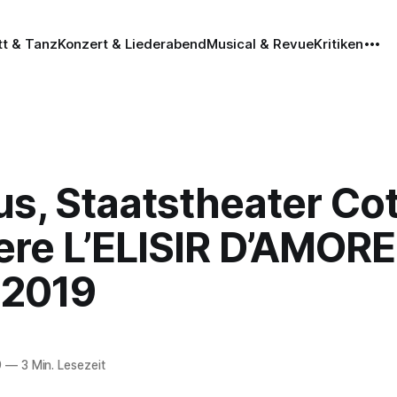
tt & Tanz
Konzert & Liederabend
Musical & Revue
Kritiken
s, Staatstheater Co
ere L’ELISIR D’AMORE
.2019
9
—
3 Min. Lesezeit