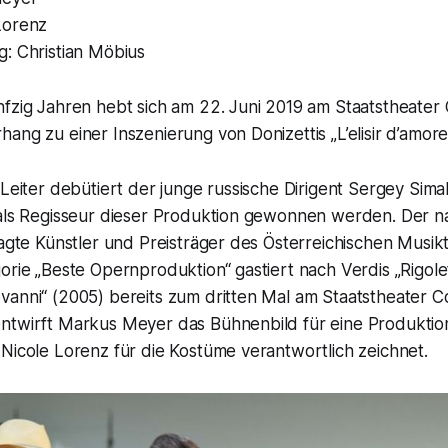
Lorenz
g: Christian Möbius
nfzig Jahren hebt sich am 22. Juni 2019 am Staatstheater
ang zu einer Inszenierung von Donizettis „L’elisir d’amore
 Leiter debütiert der junge russische Dirigent Sergey Sim
 als Regisseur dieser Produktion gewonnen werden. Der na
ragte Künstler und Preisträger des Österreichischen Musik
orie „Beste Opernproduktion“ gastiert nach Verdis „Rigol
anni“ (2005) bereits zum dritten Mal am Staatstheater Co
ntwirft Markus Meyer das Bühnenbild für eine Produkti
Nicole Lorenz für die Kostüme verantwortlich zeichnet.