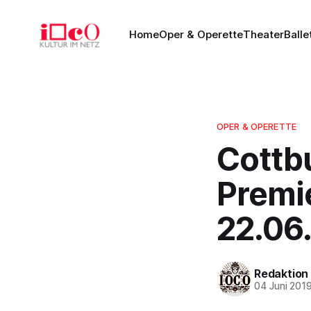
Home
Oper & Operette
Theater
Balle
OPER & OPERETTE
Cottbu
Premi
22.06
Redaktion
04 Juni 201