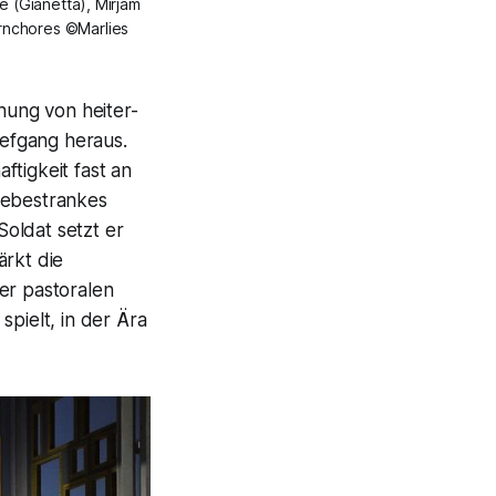
e (Gianetta), Mirjam
rnchores ©Marlies
hung von heiter-
efgang heraus.
ftigkeit fast an
iebestrankes
oldat setzt er
ärkt die
er pastoralen
spielt, in der Ära