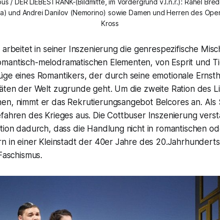
us / DER LIEBESTRANK-(Bildmitte, im Vordergrund v.l.n.r.): Rahel Bred
ina) und Andrei Danilov (Nemorino) sowie Damen und Herren des Ope
Kross
 arbeitet in seiner Inszenierung die genrespezifische Misc
mantisch-melodramatischen Elementen, von Esprit und Ti
ge eines Romantikers, der durch seine emotionale Ernstha
täten der Welt zugrunde geht. Um die zweite Ration des L
en, nimmt er das Rekrutierungsangebot Belcores an. Als S
fahren des Krieges aus. Die Cottbuser Inszenierung verst
tion dadurch, dass die Handlung nicht in romantischen od
n in einer Kleinstadt der 40er Jahre des 20.Jahrhunderts 
 Faschismus.