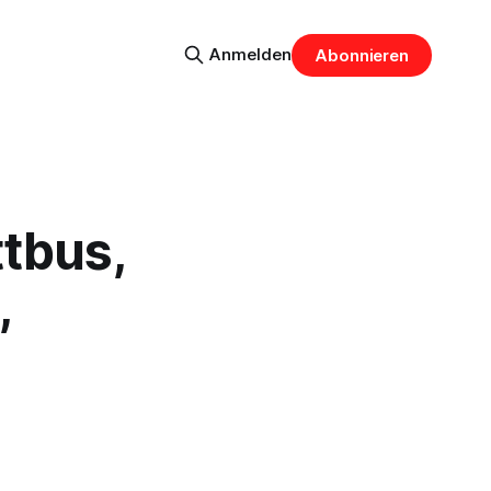
Anmelden
Abonnieren
ttbus,
,