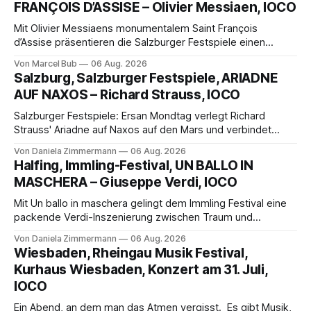
FRANÇOIS D’ASSISE – Olivier Messiaen, IOCO
Mit Olivier Messiaens monumentalem Saint François
d’Assise präsentieren die Salzburger Festspiele einen
außergewöhnlichen Opernabend. Romeo Castellucci gelingt
Von Marcel Bub
06 Aug. 2026
eine bildgewaltige Inszenierung, Maxime Pascal entfaltet
Salzburg, Salzburger Festspiele, ARIADNE
die komplexe Partitur eindrucksvoll, Philippe Sly berührt als
AUF NAXOS – Richard Strauss, IOCO
Franziskus.
Salzburger Festspiele: Ersan Mondtag verlegt Richard
Strauss' Ariadne auf Naxos auf den Mars und verbindet
Science-Fiction mit Opernklassik. Musikalisch überzeugt die
Von Daniela Zimmermann
06 Aug. 2026
Aufführung mit starken Solisten und den Wiener
Halfing, Immling-Festival, UN BALLO IN
Philharmonikern, szenisch bleibt der zweite Akt jedoch
MASCHERA – Giuseppe Verdi, IOCO
hinter den Erwartungen zurück.
Mit Un ballo in maschera gelingt dem Immling Festival eine
packende Verdi-Inszenierung zwischen Traum und
Wirklichkeit. Verena von Kerssenbrock verbindet
Von Daniela Zimmermann
06 Aug. 2026
psychologische Tiefe mit starken Bildern, getragen von
Wiesbaden, Rheingau Musik Festival,
einem spielfreudigen Ensemble und einer musikalisch
Kurhaus Wiesbaden, Konzert am 31. Juli,
überzeugenden Gesamtleistung.
IOCO
Ein Abend, an dem man das Atmen vergisst. Es gibt Musik,