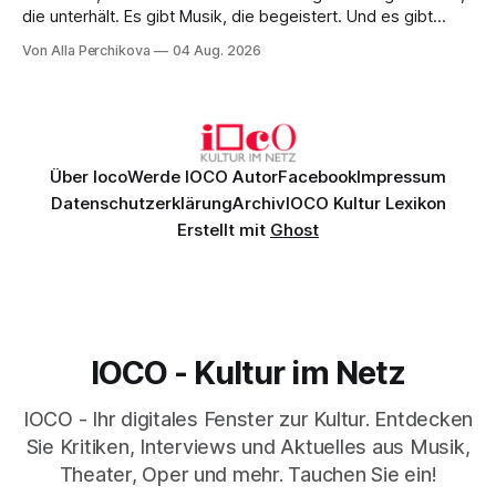
die unterhält. Es gibt Musik, die begeistert. Und es gibt
Musik, nach der man minutenlang kein Wort sagen kann.
Von Alla Perchikova
04 Aug. 2026
Genau so war der Abend im Kurhaus Wiesbaden, an dem
Johannes Brahms’ Erstes Klavierkonzert d-Moll op. 15 mit
Daniil
Über Ioco
Werde IOCO Autor
Facebook
Impressum
Datenschutzerklärung
Archiv
IOCO Kultur Lexikon
Erstellt mit
Ghost
IOCO - Kultur im Netz
IOCO - Ihr digitales Fenster zur Kultur. Entdecken
Sie Kritiken, Interviews und Aktuelles aus Musik,
Theater, Oper und mehr. Tauchen Sie ein!