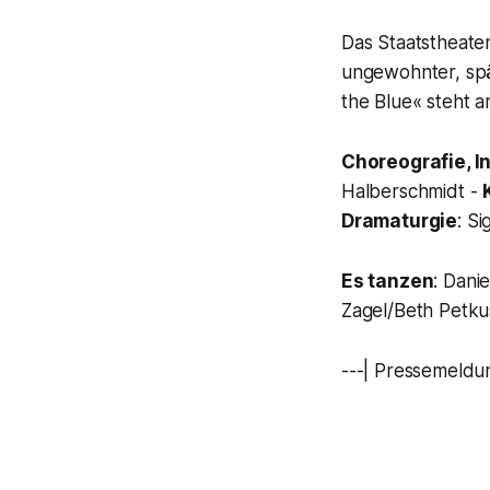
Das Staatstheate
ungewohnter, spä
the Blue« steht a
Choreografie, I
Halberschmidt -
Dramaturgie
: S
Es tanzen
: Dani
Zagel/Beth Petku
---| Pressemeldu