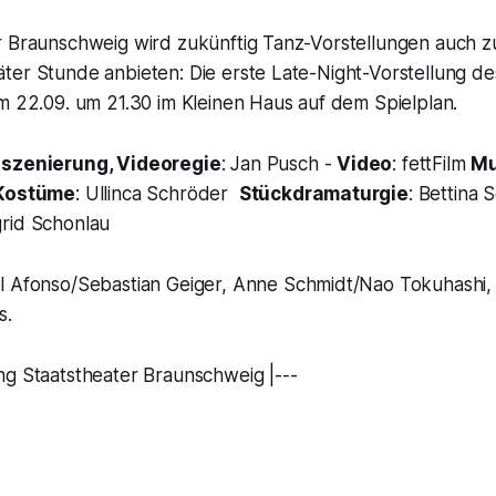
r Braunschweig wird zukünftig Tanz-Vorstellungen auch z
ter Stunde anbieten: Die erste Late-Night-Vorstellung de
m 22.09. um 21.30 im Kleinen Haus auf dem Spielplan.
nszenierung, Videoregie
: Jan Pusch -
Video
: fettFilm
Mu
Kostüme
: Ullinca Schröder
Stückdramaturgie
: Bettina 
igrid Schonlau
el Afonso/Sebastian Geiger, Anne Schmidt/Nao Tokuhashi,
s.
ng Staatstheater Braunschweig |---