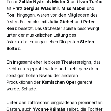
Tenor
Zoltán Nyári
als
Mister X
und
Ivan Turšic
als Prinz
Sergius Wladimir
.
Miss Mabel
und
Toni
hingegen, waren von den Mitgliedern des
festen Ensembles mit
Julia Giebel
und
Peter
Renz
besetzt. Das Orchester spielte beschwingt
unter der musikalischen Leitung des
österreichisch-ungarischen Dirigenten
Stefan
Soltez
.
Ein insgesamt eher liebloses Theaterereignis, das
leicht untergeprobt wirkte und nicht ganz dem
sonstigen hohen Niveau der anderen
Produktionen der
Komischen Oper
gerecht
wurde. Schade.
Unter den zahlreichen eingeladenen prominenten
Gästen, auch
Yvonne Kálmán
selbst, die Tochter