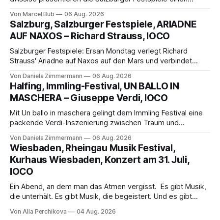
außergewöhnlichen Opernabend. Romeo Castellucci gelingt
Von Marcel Bub
06 Aug. 2026
eine bildgewaltige Inszenierung, Maxime Pascal entfaltet
Salzburg, Salzburger Festspiele, ARIADNE
die komplexe Partitur eindrucksvoll, Philippe Sly berührt als
AUF NAXOS – Richard Strauss, IOCO
Franziskus.
Salzburger Festspiele: Ersan Mondtag verlegt Richard
Strauss' Ariadne auf Naxos auf den Mars und verbindet
Science-Fiction mit Opernklassik. Musikalisch überzeugt die
Von Daniela Zimmermann
06 Aug. 2026
Aufführung mit starken Solisten und den Wiener
Halfing, Immling-Festival, UN BALLO IN
Philharmonikern, szenisch bleibt der zweite Akt jedoch
MASCHERA – Giuseppe Verdi, IOCO
hinter den Erwartungen zurück.
Mit Un ballo in maschera gelingt dem Immling Festival eine
packende Verdi-Inszenierung zwischen Traum und
Wirklichkeit. Verena von Kerssenbrock verbindet
Von Daniela Zimmermann
06 Aug. 2026
psychologische Tiefe mit starken Bildern, getragen von
Wiesbaden, Rheingau Musik Festival,
einem spielfreudigen Ensemble und einer musikalisch
Kurhaus Wiesbaden, Konzert am 31. Juli,
überzeugenden Gesamtleistung.
IOCO
Ein Abend, an dem man das Atmen vergisst. Es gibt Musik,
die unterhält. Es gibt Musik, die begeistert. Und es gibt
Musik, nach der man minutenlang kein Wort sagen kann.
Von Alla Perchikova
04 Aug. 2026
Genau so war der Abend im Kurhaus Wiesbaden, an dem