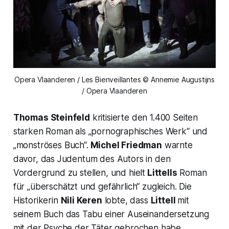
Opera Vlaanderen / Les Bienveillantes © Annemie Augustijns
/ Opera Vlaanderen
Thomas Steinfeld
kritisierte den 1.400 Seiten
starken Roman als
„pornographisches Werk“
und
„
monströses Buch“.
Michel Friedman
warnte
davor, das Judentum des Autors in den
Vordergrund zu stellen, und hielt
Littells
Roman
für
„überschätzt und gefährlich“ z
ugleich. Die
Historikerin
Nili Keren
lobte, dass
Littell
mit
seinem Buch das Tabu einer Auseinandersetzung
mit der Psyche der Täter gebrochen habe.